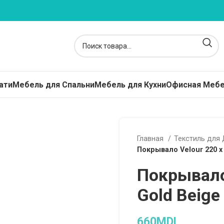
ати
Мебель для Спальни
Мебель для Кухни
Офисная Меб
расы
Главная
Текстиль для
кие Матрасы - Топперы
Покрывало Velour 220 x 
жинные
Покрывало
пружинные
Gold Beige
ависимые Пружины
ские Матрасы
660
MDL