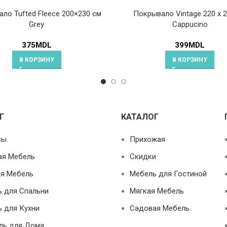
ло Tufted Fleece 200×230 см
Покрывало Vintage 220 x 
Grey
Cappucino
375
MDL
399
MDL
В КОРЗИНУ
В КОРЗИНУ
Г
КАТАЛОГ
сы
Прихожая
ая Мебель
Скидки
я Мебель
Мебель для Гостиной
 для Спальни
Мягкая Мебель
 для Кухни
Садовая Мебель
ль для Дома