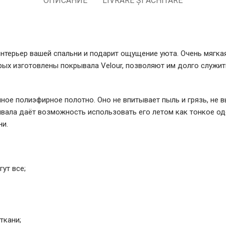
ОПИСАНИЕ
LIVRARE ȘI ACHITARE
 интерьер вашей спальни и подарит ощущение уюта. Очень мягк
рых изготовлены покрывала Velour, позволяют им долго служить
ное полиэфирное полотно. Оно не впитывает пыль и грязь, не 
рывала даёт возможность использовать его летом как тонкое о
ни.
ут все;
ткани;