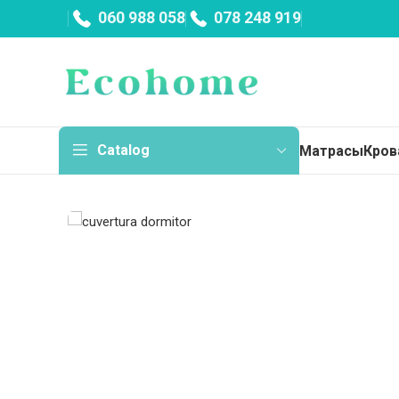
060 988 058
078 248 919
Catalog
Матрасы
Кров
Мат
Тон
Пру
Бес
Нез
Дет