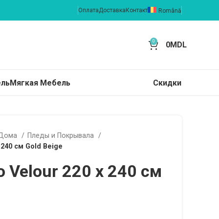
Оплата
Доставка
Контакт
Română
0
0
MDL
ель
Мягкая Мебель
Скидки
 Дома
Пледы и Покрывала
240 cм Gold Beige
 Velour 220 x 240 cм