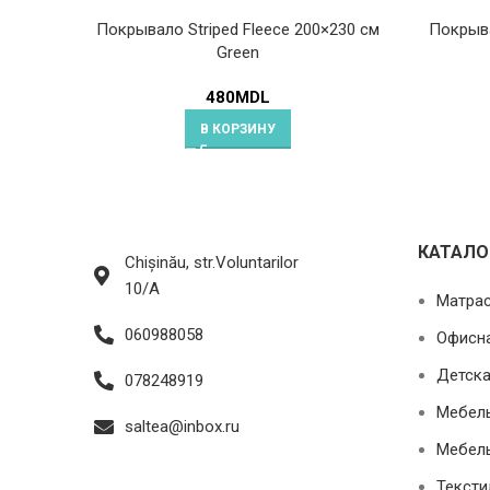
Покрывало Striped Fleece 200×230 см
Покрыва
Green
480
MDL
В КОРЗИНУ
КАТАЛО
Chișinău, str.Voluntarilor
10/A
Матра
060988058
Офисн
Детска
078248919
Мебель
saltea@inbox.ru
Мебель
Тексти