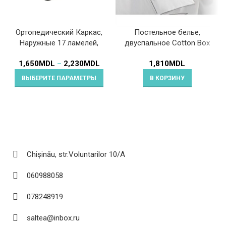
Ортопедический Каркас,
Постельное белье,
Наружные 17 ламелей,
двуспальное Cotton Box
спальное место
Mahur
1,650
MDL
–
2,230
MDL
1,810
MDL
ВЫБЕРИТЕ ПАРАМЕТРЫ
В КОРЗИНУ
Chișinău, str.Voluntarilor 10/A
060988058
078248919
saltea@inbox.ru