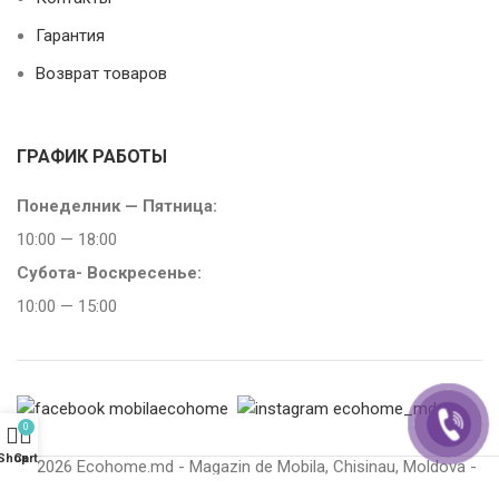
Гарантия
Возврат товаров
ГРАФИК РАБОТЫ
Понеделник — Пятница:
10:00 — 18:00
Субота-
Воскресенье:
10:00 — 15:00
0
Shop
Cart
2026 Ecohome.md - Magazin de Mobila, Chisinau, Moldova -
Toate drepturile rezervate.