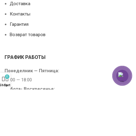
Доставка
Контакты
Гарантия
Возврат товаров
ГРАФИК РАБОТЫ
Понеделник — Пятница:
0
10:00 — 18:00
Shop
Cart
Субота-
Воскресенье:
10:00 — 15:00