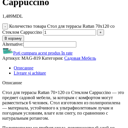
Cappuccino
1,489
MDL
Количество товара Стол для террасы Rattan 70x120 со
Стеклом Cappuccino
В корзину
Alternative:
Poți cumpara acest produs în rate
Артикул:
MAG-819
Категория:
Садовая Мебель
Описание
Livrare și achitare
Описание
Стол для террасы Rattan 70×120 со Стеклом Cappuccino — это
предмет садовой мебели, за которым с комфортом могут
разместиться 6 человек. Стол изготовлен из полипропилена
— материала, устойчивого к ультрафиолетовым лучам и
погодным условиям, влаге или снегу, по сравнению с
натуральным ротангом.
Полипропилен не требует ухода, поверхностный слой не