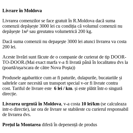
Livrare în Moldova
Livrarea comenzilor se face gratuit în R.Moldova dacă suma
comenzii depășește 3000 lei cu condiția că volumul comenzii nu
depășește 1м³ sau greutatea volumetrică 200 kg.
Dacă suma comenzii nu depaşeşte 3000 lei atunci livrarea va costa
200 lei.
Aceste livrări sunt făcute de o companie de curierat de tip DOOR-
TO-DOOR.(Mai exact marfa v-a fi livrată până în localitatea dvs la
(poartă/ușa/scara de către Nova Poşta))
Produsele agabaritice cum ar fi paturile, dulapurile, bucatariile și
saltelele care necesită un transport special v-or fi livrate contra
cost. Tariful de livrare este
6 lei / km
. și este plătit într-o singură
direcție.
Livrarea urgentă
în Moldova
, v-a costa
10 lei/km
(se calculeaza
intr-o directie), iar ora de livrare se stabileste cu curierul responsabil
de livrarea dvs.
Prețul la Montarea
diferă în depenență de produs