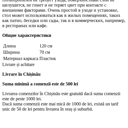
шелушится, не гниет и не теряет цвет при контакте с
внешними факторами. Очень простой в уходе и установке,
стол может использоваться как в жилых помещениях, таких
как патио, беседки или сады, так и в коммерческих, например,
в ресторанах или кафе.
Общие характеристики
Длина
120 см
Ширина
70 см
Материал каркаса
Пластик
Livrare și achitare
Livrare
în Chișinău
Suma minimă a comenzii este de 500 lei
Livrarea comenzilor în Chișinău este gratuită dacă suma comenzii
este de peste 1000 lei.
Dacă suma comenzii este mai mică de 1000 de lei, există un tarif
unic de 50 de lei pentru livrarea în oraș și suburbii.