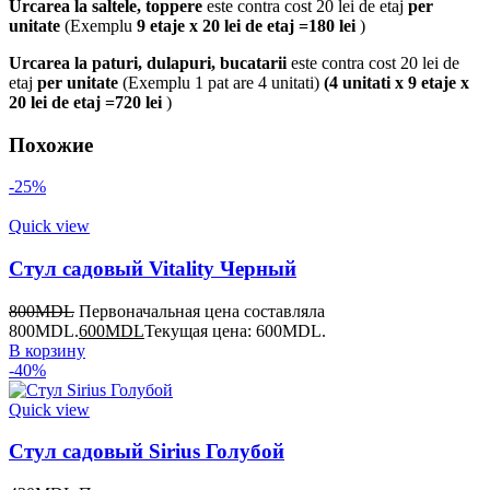
Urcarea la saltele, toppere
este contra cost 20 lei de etaj
per
unitate
(Exemplu
9 etaje x 20 lei de etaj =180 lei
)
Urcarea la paturi, dulapuri, bucatarii
este contra cost 20 lei de
etaj
per unitate
(Exemplu 1 pat are 4 unitati)
(4 unitati x 9 etaje x
20 lei de etaj =720 lei
)
Похожие
-25%
Quick view
Стул садовый Vitality Черный
800
MDL
Первоначальная цена составляла
800MDL.
600
MDL
Текущая цена: 600MDL.
В корзину
-40%
Quick view
Стул садовый Sirius Голубой