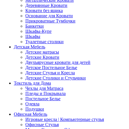
Металлические Кровати
Деревянные Кровати
Кровати без ящика
Основание для Кровати
Прикроватные Тумбочки
Банкетки
Шкафы-Купе
Шкафы
Туалетные столики
Детская Мебель
Детские матрасы
Детские Кровати
Двухъярусные кровати для детей
Детское Постельное Белье
Детские Стулья и Кресла
Детские Столики и Стульчики
Текстиль для Дома
Чехлы для Матраса
Пледы и Покрывала
Постельное Белье
Одеяла
Подушки
Офисная Мебель
Игровые кресла | Компьютерные стулья
Офисные Стулья