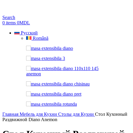
Search
0
items
0
MDL
Русский
Română
Главная
Мебель для Кухни
Столы для Кухни
Стол Кухонный
Раздвижной Diano Anemon