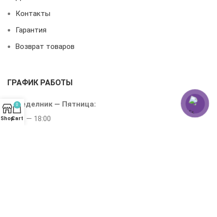
Контакты
Гарантия
Возврат товаров
ГРАФИК РАБОТЫ
Понеделник — Пятница:
0
10:00 — 18:00
Shop
Cart
Субота-
Воскресенье:
10:00 — 15:00