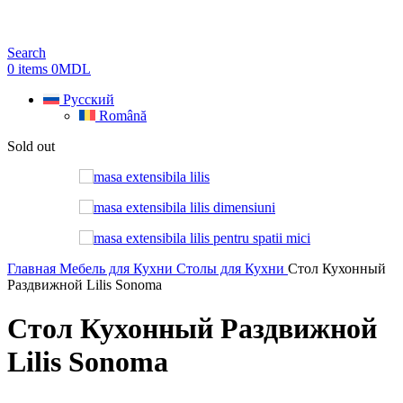
Search
0
items
0
MDL
Русский
Română
Sold out
Главная
Мебель для Кухни
Столы для Кухни
Стол Кухонный
Раздвижной Lilis Sonoma
Стол Кухонный Раздвижной
Lilis Sonoma