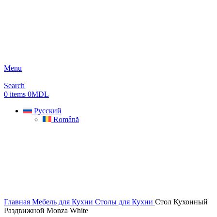
Menu
Search
0
items
0
MDL
Русский
Română
Главная
Мебель для Кухни
Столы для Кухни
Стол Кухонный
Раздвижной Monza White