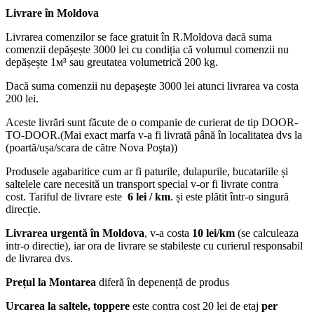
Livrare în Moldova
Livrarea comenzilor se face gratuit în R.Moldova dacă suma
comenzii depășește 3000 lei cu condiția că volumul comenzii nu
depășește 1м³ sau greutatea volumetrică 200 kg.
Dacă suma comenzii nu depaşeşte 3000 lei atunci livrarea va costa
200 lei.
Aceste livrări sunt făcute de o companie de curierat de tip DOOR-
TO-DOOR.(Mai exact marfa v-a fi livrată până în localitatea dvs la
(poartă/ușa/scara de către Nova Poşta))
Produsele agabaritice cum ar fi paturile, dulapurile, bucatariile și
saltelele care necesită un transport special v-or fi livrate contra
cost. Tariful de livrare este
6 lei / km
. și este plătit într-o singură
direcție.
Livrarea urgentă
în Moldova
, v-a costa
10 lei/km
(se calculeaza
intr-o directie), iar ora de livrare se stabileste cu curierul responsabil
de livrarea dvs.
Prețul la Montarea
diferă în depenență de produs
Urcarea la saltele, toppere
este contra cost 20 lei de etaj
per