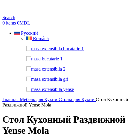
Search
0
items
0
MDL
Русский
Română
Главная
Мебель для Кухни
Столы для Кухни
Стол Кухонный
Раздвижной Yense Mola
Стол Кухонный Раздвижной
Yense Mola