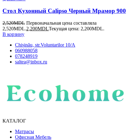
Стол Кухонный Calipso Черный Мрамор 900
2,520
MDL
Первоначальная цена составляла
2,520MDL.
2,200
MDL
Текущая цена: 2,200MDL.
В корзину
Chișinău, str.Voluntarilor 10/A
060988058
078248919
saltea@inbox.ru
КАТАЛОГ
Матрасы
Офисная Мебель