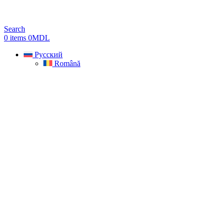
Search
0
items
0
MDL
Русский
Română
Sold out