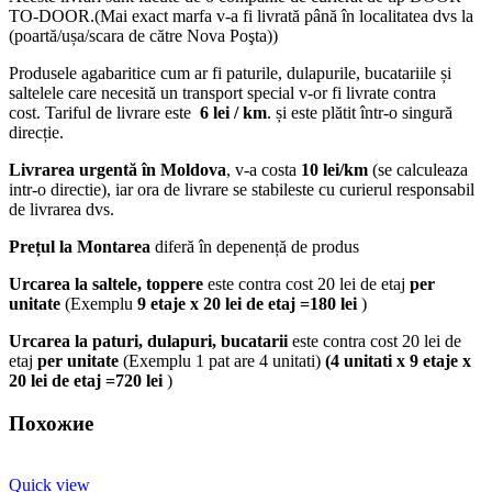
TO-DOOR.(Mai exact marfa v-a fi livrată până în localitatea dvs la
(poartă/ușa/scara de către Nova Poşta))
Produsele agabaritice cum ar fi paturile, dulapurile, bucatariile și
saltelele care necesită un transport special v-or fi livrate contra
cost. Tariful de livrare este
6 lei / km
. și este plătit într-o singură
direcție.
Livrarea urgentă
în Moldova
, v-a costa
10 lei/km
(se calculeaza
intr-o directie), iar ora de livrare se stabileste cu curierul responsabil
de livrarea dvs.
Prețul la Montarea
diferă în depenență de produs
Urcarea la saltele, toppere
este contra cost 20 lei de etaj
per
unitate
(Exemplu
9 etaje x 20 lei de etaj =180 lei
)
Urcarea la paturi, dulapuri, bucatarii
este contra cost 20 lei de
etaj
per unitate
(Exemplu 1 pat are 4 unitati)
(4 unitati x 9 etaje x
20 lei de etaj =720 lei
)
Похожие
Quick view