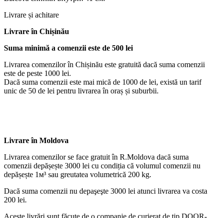
Livrare și achitare
Livrare
în Chișinău
Suma minimă a comenzii este de 500 lei
Livrarea comenzilor în Chișinău este gratuită dacă suma comenzii
este de peste 1000 lei.
Dacă suma comenzii este mai mică de 1000 de lei, există un tarif
unic de 50 de lei pentru livrarea în oraș și suburbii.
Livrare în Moldova
Livrarea comenzilor se face gratuit în R.Moldova dacă suma
comenzii depășește 3000 lei cu condiția că volumul comenzii nu
depășește 1м³ sau greutatea volumetrică 200 kg.
Dacă suma comenzii nu depaşeşte 3000 lei atunci livrarea va costa
200 lei.
Aceste livrări sunt făcute de o companie de curierat de tip DOOR-