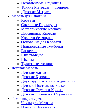
Независимые Пружины
Тонкие Матрасы — Топперы
Детские Матрасы
Мебель для Спальни
Кровати
Спальные Гарнитуры
Металлические Кровати
Деревянные Кровати
Кровати без ящика
Основание для Кровати
Прикроватные Тумбочки
Банкетки
Шкафы-Купе
Шкафы
Туалетные столики
Детская Мебель
Детские матрасы
Детские Кровати
Двухъярусные кровати для детей
Детское Постельное Белье
Детские Стулья и Кресла
Детские Столики и Стульчики
Текстиль для Дома
Чехлы для Матраса
Пледы и Покрывала