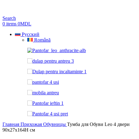
Search
0
items
0
MDL
Русский
Română
Главная
Прихожая
Обувницы
Тумба для Обуви Leo 4 двери
90x27x164H cм