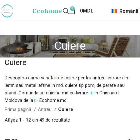
0
0
MDL
Română
Cuiere
Cuiere
Descopera gama variata
⭐
de cuiere pentru antreu, intrare din
lemn sau metal ieftine in md, cuiere tip pom, de perete sau
stand. Comanda un cuier in md cu livrare
✈️
in Chisinau |
Moldova de la
▷
Ecohome.md
Prima pagină
Antreu
Cuiere
Afișez 1 - 12 din 49 de rezultate