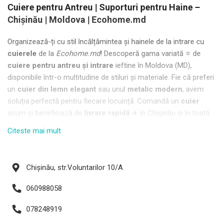
Cuiere pentru Antreu | Suporturi pentru Haine –
Chișinău | Moldova | Ecohome.md
Organizează-ți cu stil încălțămintea și hainele de la intrare cu
cuierele
de la
Ecohome.md
! Descoperă gama variată ⭐ de
cuiere pentru antreu și intrare
ieftine în Moldova (MD),
disponibile într-o multitudine de stiluri și materiale. Fie că preferi
un
cuier din lemn elegant
sau unul
metalic modern
, avem
soluția perfectă pentru fiecare locuință. Comandă un
cuier
acum și beneficiază de
livrare rapidă
✈️ în Chișinău și în toată
Moldova!
Citeste mai mult
🧥
Cuiere funcționale pentru orice spațiu
Alege un
cuier
care se potrivește perfect în holul sau antreul
tău:
Chișinău, str.Voluntarilor 10/A
Cuiere tip pom
, ideale pentru un design unic și mai mult
060988058
spațiu de depozitare;
078248919
Cuiere de perete
, pentru economisirea spațiului, ușor de