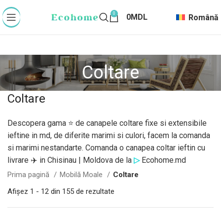
0
0
MDL
Română
Coltare
Coltare
Descopera gama ⭐ de canapele coltare fixe si extensibile
ieftine in md, de diferite marimi si culori, facem la comanda
si marimi nestandarte. Comanda o canapea coltar ieftin cu
livrare ✈️ in Chisinau | Moldova de la
▷
Ecohome.md
Prima pagină
Mobilă Moale
Coltare
Afișez 1 - 12 din 155 de rezultate