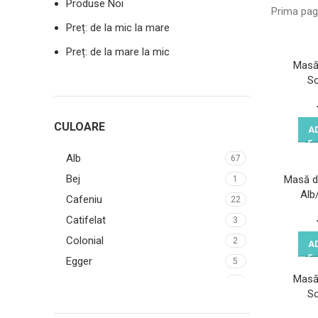
Produse Noi
Prima pa
Preț: de la mic la mare
Preț: de la mare la mic
Masă
S
CULOARE
A
Alb
67
Bej
Masă d
1
Alb
Cafeniu
22
Catifelat
3
Colonial
2
A
Egger
5
Masă
Gri
28
S
Gri-Negru
2