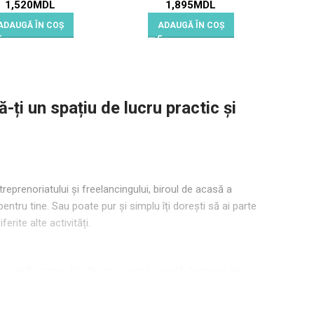
1,520
MDL
1,895
MDL
ADAUGĂ ÎN COȘ
ADAUGĂ ÎN COȘ
ți un spațiu de lucru practic și
eprenoriatului și freelancingului, biroul de acasă a
pentru tine. Sau poate pur și simplu îți dorești să ai parte
erite alte activități.
birou la Echome îți oferim o gamă variată de mese de
ucru organizat și plăcut.