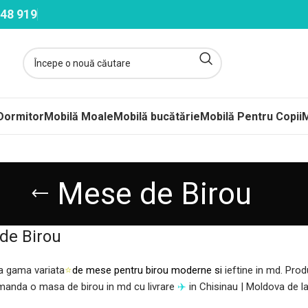
48 919
Dormitor
Mobilă Moale
Mobilă bucătărie
Mobilă Pentru Copii
M
ltele
Mese de Birou
ere-Saltele Subțiri
de Birou
rcuri
 arcuri
 gama variata
⭐
de mese pentru birou moderne si
ieftine in md. Pr
uri Împachetate
omanda o masa de birou in md cu livrare
✈️
in Chisinau | Moldova de l
ele Copii