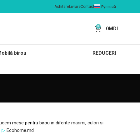
Achitare
Livrare
Contact
Русский
0
0
MDL
obilă birou
REDUCERI
oducem
mese pentru birou
in diferite marimi, culori si
a
▷
Ecohome.md