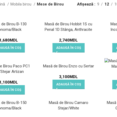
gină
Mobila birou
Mese de Birou
Afișează
9
12
1
 de Birou B-130
Masă de Birou Hobbit 1S cu
Mas
onoma/Black
Penal 1D Stânga, Anthracite
Inc
1,680
MDL
2,740
MDL
DAUGĂ ÎN COȘ
ADAUGĂ ÎN COȘ
e Birou Paco PC1
Masă de Birou Enzo cu Sertar
Ma
/Stejar Artizan
3,100
MDL
1,100
MDL
ADAUGĂ ÎN COȘ
DAUGĂ ÎN COȘ
 de Birou B-150
Masă de Birou Camaro
Masă 
onoma/Black
Stejar/White