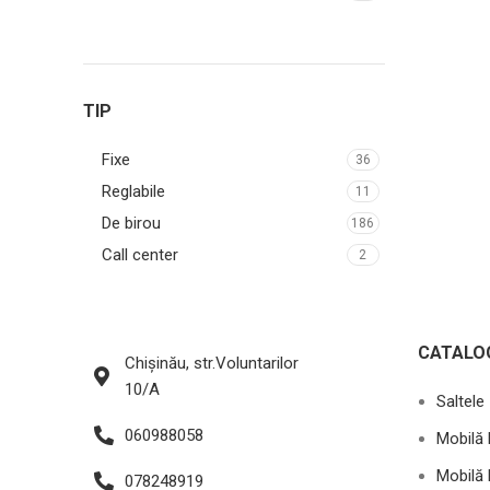
Spre
pent
un s
TIP
Eco
Opt
Fixe
36
sert
Reglabile
11
aces
De birou
186
deos
Call center
2
Ale
biro
CATALO
Chișinău, str.Voluntarilor
10/A
Saltele
De
060988058
po
Mobilă 
Mobilă 
078248919