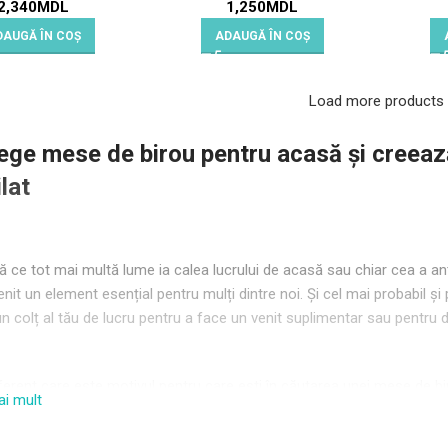
2,340
MDL
1,250
MDL
DAUGĂ ÎN COȘ
ADAUGĂ ÎN COȘ
Load more products
ege mese de birou pentru acasă și creează-
ilat
 ce tot mai multă lume ia calea lucrului de acasă sau chiar cea a antr
nit un element esențial pentru mulți dintre noi. Și cel mai probabil și 
n colț al tău de lucru pentru a face un venit suplimentar sau pentru dif
iferent care este motivul pentru care ești în căutarea unei mese de 
ai mult
u moderne în Chișinău, Moldova, ideale pentru a-ți crea un spațiu de l