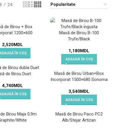
8
24
ă de Birou + Box
orporat 1200×600
Masă de Birou B-100
Sonoma/Black
Trufe/Black
2,520
MDL
1,180
MDL
ADAUGĂ ÎN COȘ
ADAUGĂ ÎN COȘ
Masă de Birou Urban+Box
să de Birou Duet
Incorporat 1500×680 Sonoma
4,740
MDL
3,540
MDL
ADAUGĂ ÎN COȘ
ADAUGĂ ÎN COȘ
de Birou Maja 0,9m
Masă de Birou Paco PC2
Graphite/White
Alb/Stejar Artizan