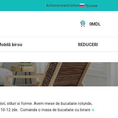
Achitare
Livrare
Contact
Русский
0
0
MDL
obilă birou
REDUCERI
lori, stiluri si forme. Avem mese de bucatarie rotunde,
in 10-12 zile. Comanda o masa de bucatarie cu livrare
✈️