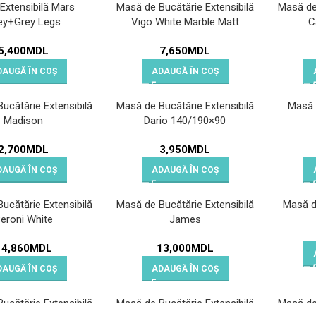
Extensibilă Mars
Masă de Bucătărie Extensibilă
Masă de 
ey+Grey Legs
Vigo White Marble Matt
C
5,400
MDL
7,650
MDL
DAUGĂ ÎN COȘ
ADAUGĂ ÎN COȘ
ucătărie Extensibilă
Masă de Bucătărie Extensibilă
Masă 
Madison
Dario 140/190×90
2,700
MDL
3,950
MDL
DAUGĂ ÎN COȘ
ADAUGĂ ÎN COȘ
ucătărie Extensibilă
Masă de Bucătărie Extensibilă
Masă d
eroni White
James
14,860
MDL
13,000
MDL
DAUGĂ ÎN COȘ
ADAUGĂ ÎN COȘ
ucătărie Extensibilă
Masă de Bucătărie Extensibilă
Masă de 