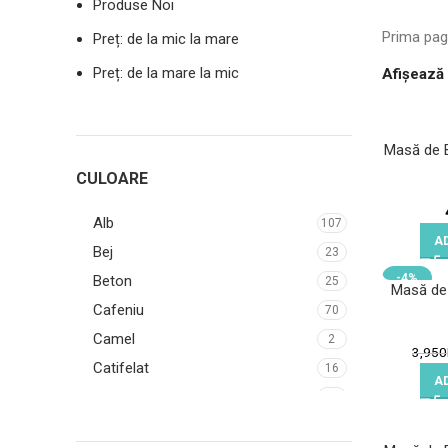
Produse Noi
Prima pa
Preț: de la mic la mare
Preț: de la mare la mic
Afișează
Masă de B
CULOARE
Alb
107
A
Bej
23
-4%
Beton
25
Masă de
Cafeniu
70
Camel
2
3,950
Catifelat
16
A
Colonial
31
Egger
4