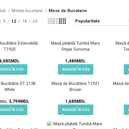
gină
Mobila bucatarie
Mese de Bucatarie
9
12
18
24
ucătărie Extensibilă
Masă pliabilă Tumbă Mare
Masă d
T1920
Stejar Sonoma
Tor
4,085
MDL
1,480
MDL
DAUGĂ ÎN COȘ
ADAUGĂ ÎN COȘ
 Bucătărie DT 2138
Masă de Bucătărie Т1921
Masă de
White
Brown
3,799
MDL
1,680
MDL
MDL
DAUGĂ ÎN COȘ
ADAUGĂ ÎN COȘ