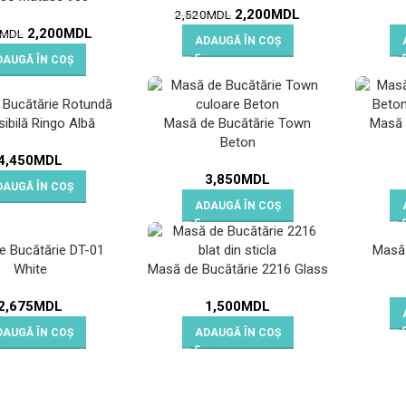
2,200
MDL
2,520
MDL
2,200
MDL
MDL
ADAUGĂ ÎN COȘ
DAUGĂ ÎN COȘ
 Bucătărie Rotundă
sibilă Ringo Albă
Masă de Bucătărie Town
Masă 
Beton
4,450
MDL
3,850
MDL
DAUGĂ ÎN COȘ
ADAUGĂ ÎN COȘ
e Bucătărie DT-01
Masă 
White
Masă de Bucătărie 2216 Glass
2,675
MDL
1,500
MDL
DAUGĂ ÎN COȘ
ADAUGĂ ÎN COȘ