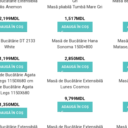
ucătărie Extensibilă
Masă de 
ilis Anemon
Masă pliabilă Tumbă Mare Gri
2,199
MDL
1,517
MDL
DAUGĂ ÎN COȘ
ADAUGĂ ÎN COȘ
 Bucătărie DT 2133
Masă de Bucătărie Hana
Masă 
White
Sonoma 1500×800
Matase
1,199
MDL
2,850
MDL
DAUGĂ ÎN COȘ
ADAUGĂ ÎN COȘ
Masă de Bucătărie Extensibilă
Masă 
e Bucătărie Agata
Lunes Cosmos
 Legs 1150X680
9,799
MDL
1,350
MDL
ADAUGĂ ÎN COȘ
DAUGĂ ÎN COȘ
ucătărie Extensibilă
Masă de Bucătărie Extensibilă
Masă 