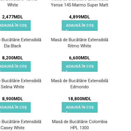
White
Yense 145 Marmo Super Matt
2,477
MDL
4,899
MDL
ADAUGĂ ÎN COȘ
ADAUGĂ ÎN COȘ
Bucătărie Extensibilă
Masă de Bucătărie Extensibilă
Ela Black
Ritmo White
8,200
MDL
6,600
MDL
ADAUGĂ ÎN COȘ
ADAUGĂ ÎN COȘ
Bucătărie Extensibilă
Masă de Bucătărie Extensibilă
Selina White
Edmondo
8,900
MDL
18,800
MDL
ADAUGĂ ÎN COȘ
ADAUGĂ ÎN COȘ
Bucătărie Extensibilă
Masă de Bucătărie Colombia
Casey White
HPL 1300