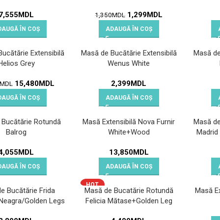
7,555
MDL
1,299
MDL
1,350
MDL
DAUGĂ ÎN COȘ
ADAUGĂ ÎN COȘ
ucătărie Extensibilă
Masă de Bucătărie Extensibilă
Masă de 
Helios Grey
Wenus White
15,480
MDL
2,399
MDL
MDL
DAUGĂ ÎN COȘ
ADAUGĂ ÎN COȘ
 Bucătărie Rotundă
Masă Extensibilă Nova Furnir
Masă de 
Balrog
White+Wood
Madrid
4,055
MDL
13,850
MDL
DAUGĂ ÎN COȘ
ADAUGĂ ÎN COȘ
HOT
e Bucătărie Frida
Masă de Bucatărie Rotundă
Masă Ex
Neagra/Golden Legs
Felicia Mătase+Golden Leg
150×80