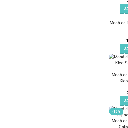
A
Masă de B
A
Masă de
Kle
A
-13%
Masă de
Cali