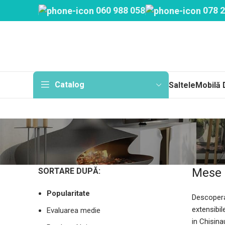
060 988 058
078 2
Catalog
Saltele
Mobilă 
Sa
Topp
Mese 
SORTARE DUPĂ:
Cu a
Fără
Popularitate
Descopera
Arc
extensibil
Evaluarea medie
in Chisina
Salt