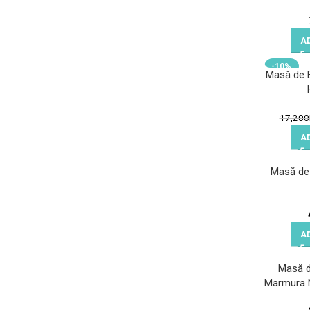
A
-10%
Masă de B
17,200
A
Masă de
A
Masă d
Marmura 