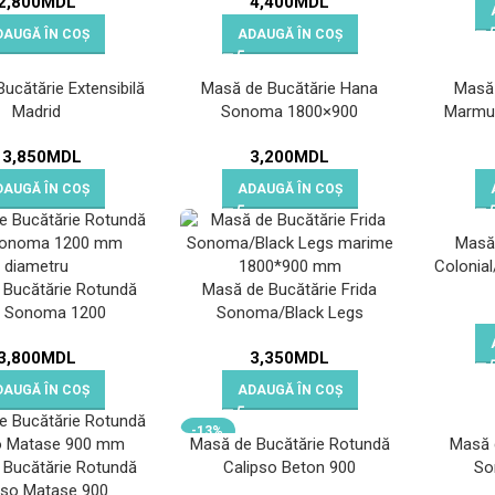
2,800
MDL
4,400
MDL
DAUGĂ ÎN COȘ
ADAUGĂ ÎN COȘ
ucătărie Extensibilă
Masă de Bucătărie Hana
Masă 
Madrid
Sonoma 1800×900
Marmu
13,850
MDL
3,200
MDL
DAUGĂ ÎN COȘ
ADAUGĂ ÎN COȘ
Masă 
Colonia
 Bucătărie Rotundă
Masă de Bucătărie Frida
o Sonoma 1200
Sonoma/Black Legs
1800*900
3,800
MDL
3,350
MDL
DAUGĂ ÎN COȘ
ADAUGĂ ÎN COȘ
-13%
Masă de Bucătărie Rotundă
Masă 
 Bucătărie Rotundă
Calipso Beton 900
So
pso Matase 900