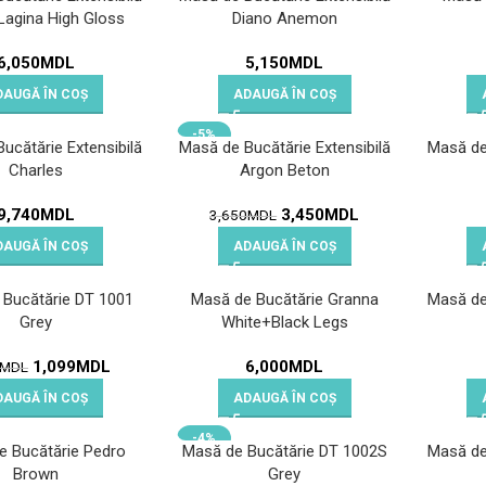
Lagina High Gloss
Diano Anemon
6,050
MDL
5,150
MDL
DAUGĂ ÎN COȘ
ADAUGĂ ÎN COȘ
-5%
ucătărie Extensibilă
Masă de Bucătărie Extensibilă
Masă de 
Charles
Argon Beton
9,740
MDL
3,450
MDL
3,650
MDL
DAUGĂ ÎN COȘ
ADAUGĂ ÎN COȘ
 Bucătărie DT 1001
Masă de Bucătărie Granna
Masă de 
Grey
White+Black Legs
1,099
MDL
6,000
MDL
MDL
DAUGĂ ÎN COȘ
ADAUGĂ ÎN COȘ
-4%
e Bucătărie Pedro
Masă de Bucătărie DT 1002S
Masă de 
Brown
Grey