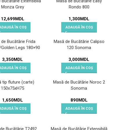
Bucătărie Extensibilă
Masă de Bucătărie Easy
Monza Grey
Rondo 800
12,699
MDL
1,300
MDL
ADAUGĂ ÎN COȘ
ADAUGĂ ÎN COȘ
de Bucătărie Frida
Masă de Bucătărie Calipso
/Golden Legs 180×90
120 Sonoma
3,350
MDL
3,000
MDL
ADAUGĂ ÎN COȘ
ADAUGĂ ÎN COȘ
tip fluture (carte)
Masă de Bucătărie Noroc 2
150x75xH75
Sonoma
1,650
MDL
890
MDL
ADAUGĂ ÎN COȘ
ADAUGĂ ÎN COȘ
de Bucătărie T2492
Masă de Bucătărie Extensibilă