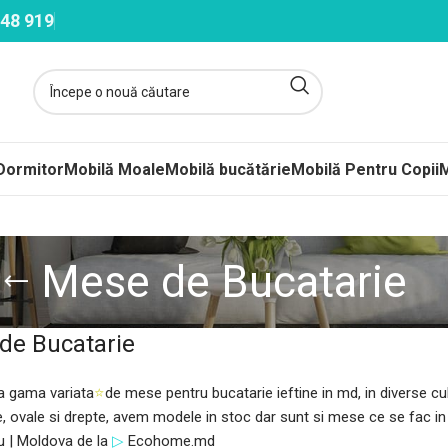
48 919
Dormitor
Mobilă Moale
Mobilă bucătărie
Mobilă Pentru Copii
M
ltele
Mese de Bucatarie
ere-Saltele Subțiri
de Bucatarie
rcuri
 arcuri
 gama variata
⭐
de mese pentru bucatarie ieftine in md, in diverse cu
uri Împachetate
e, ovale si drepte, avem modele in stoc dar sunt si mese ce se fac 
u | Moldova de la
▷
Ecohome.md
ele Copii