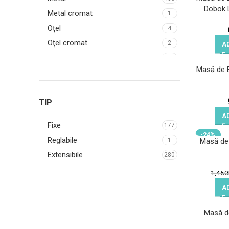
Dobok 
Stejar deschis
2
Metal cromat
1
Oțel
4
Oţel cromat
2
A
Pal
8
Masă de B
TIP
A
Fixe
177
-24%
Reglabile
1
Masă de
Extensibile
280
1,450
A
Masă d