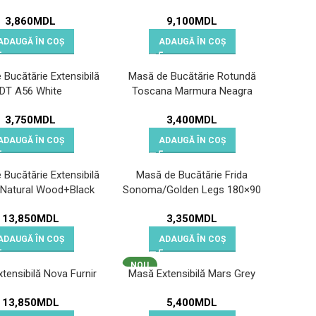
3,860
MDL
9,100
MDL
ADAUGĂ ÎN COȘ
ADAUGĂ ÎN COȘ
Bucătărie Extensibilă
Masă de Bucătărie Rotundă
DT A56 White
Toscana Marmura Neagra
1200
3,750
MDL
3,400
MDL
ADAUGĂ ÎN COȘ
ADAUGĂ ÎN COȘ
Bucătărie Extensibilă
Masă de Bucătărie Frida
 Natural Wood+Black
Sonoma/Golden Legs 180×90
Legs
13,850
MDL
3,350
MDL
ADAUGĂ ÎN COȘ
ADAUGĂ ÎN COȘ
NOU
tensibilă Nova Furnir
Masă Extensibilă Mars Grey
13,850
MDL
5,400
MDL