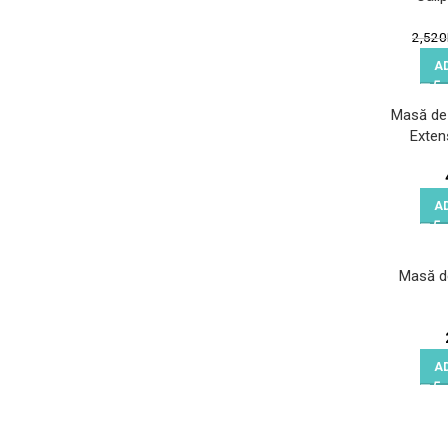
2,520
A
Masă de
Exten
A
Masă d
A