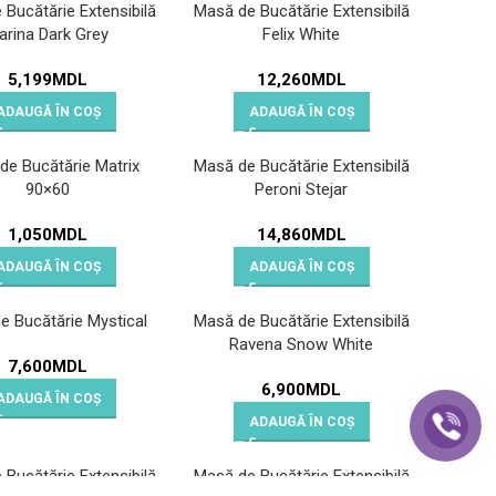
Bucătărie Extensibilă
Masă de Bucătărie Extensibilă
arina Dark Grey
Felix White
5,199
MDL
12,260
MDL
ADAUGĂ ÎN COȘ
ADAUGĂ ÎN COȘ
de Bucătărie Matrix
Masă de Bucătărie Extensibilă
90×60
Peroni Stejar
1,050
MDL
14,860
MDL
ADAUGĂ ÎN COȘ
ADAUGĂ ÎN COȘ
e Bucătărie Mystical
Masă de Bucătărie Extensibilă
Ravena Snow White
7,600
MDL
6,900
MDL
ADAUGĂ ÎN COȘ
ADAUGĂ ÎN COȘ
Bucătărie Extensibilă
Masă de Bucătărie Extensibilă