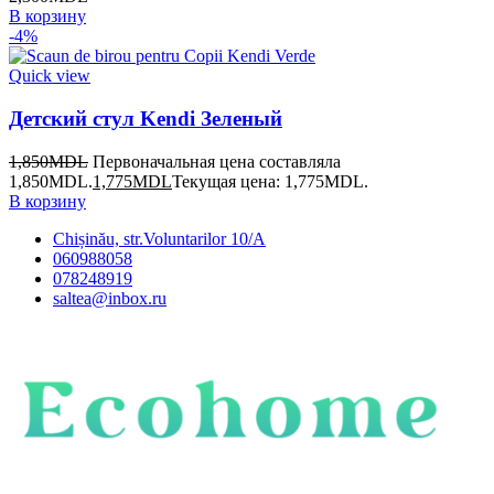
В корзину
-4%
Quick view
Детский стул Kendi Зеленый
1,850
MDL
Первоначальная цена составляла
1,850MDL.
1,775
MDL
Текущая цена: 1,775MDL.
В корзину
Chișinău, str.Voluntarilor 10/A
060988058
078248919
saltea@inbox.ru