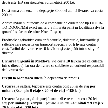
depășește 1м³ sau greutatea volumetrică 200 kg.
Dacă suma comenzii nu depaşeşte 3000 lei atunci livrarea va costa
200 lei.
Aceste livrări sunt făcute de o companie de curierat de tip DOOR-
TO-DOOR.(Mai exact marfa v-a fi livrată până în localitatea dvs la
(poartă/ușa/scara de către Nova Poşta))
Produsele agabaritice cum ar fi paturile, dulapurile, bucatariile și
saltelele care necesită un transport special v-or fi livrate contra
cost. Tariful de livrare este
6 lei / km
. și este plătit într-o singură
direcție.
Livrarea urgentă
în Moldova
, v-a costa
10 lei/km
(se calculeaza
intr-o directie), iar ora de livrare se stabileste cu curierul responsabil
de livrarea dvs.
Prețul la Montarea
diferă în depenență de produs
Urcarea la saltele, toppere
este contra cost 20 lei de etaj
per
unitate
(Exemplu
9 etaje x 20 lei de etaj =180 lei
)
Urcarea la paturi, dulapuri, bucatarii
este contra cost 20 lei de
etaj
per unitate
(Exemplu 1 pat are 4 unitati)
(4 unitati x 9 etaje x
20 lei de etaj =720 lei
)