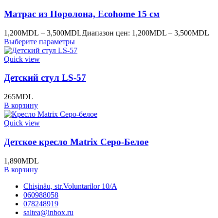
Матрас из Поролона, Ecohome 15 см
1,200
MDL
–
3,500
MDL
Диапазон цен: 1,200MDL – 3,500MDL
Выберите параметры
Quick view
Детский стул LS-57
265
MDL
В корзину
Quick view
Детское кресло Matrix Серо-Белое
1,890
MDL
В корзину
Chișinău, str.Voluntarilor 10/A
060988058
078248919
saltea@inbox.ru