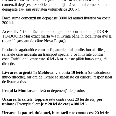
comenzii depășește 3000 lei cu condiția că volumul comenzii nu
depășește 1м³ sau greutatea volumetrică 200 kg.
Dacă suma comenzii nu depaşeşte 3000 lei atunci livrarea va costa
200 lei.
Aceste livrări sunt făcute de o companie de curierat de tip DOOR-
TO-DOOR.(Mai exact marfa v-a fi livrată până în localitatea dvs la
(poartă/ușa/scara de către Nova Poşta))
Produsele agabaritice cum ar fi paturile, dulapurile, bucatariile și
saltelele care necesită un transport special v-or fi livrate contra
cost. Tariful de livrare este
6 lei / km
. și este plătit într-o singură
direcție.
Livrarea urgentă
în Moldova
, v-a costa
10 lei/km
(se calculeaza
intr-o directie), iar ora de livrare se stabileste cu curierul responsabil
de livrarea dvs.
Prețul la Montarea
diferă în depenență de produs
Urcarea la saltele, toppere
este contra cost 20 lei de etaj
per
unitate
(Exemplu
9 etaje x 20 lei de etaj =180 lei
)
Urcarea la paturi, dulapuri, bucatarii
este contra cost 20 lei de