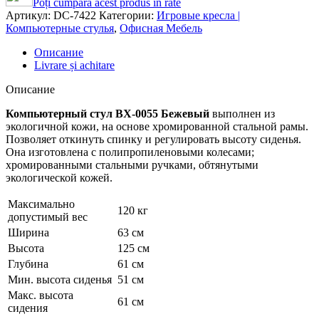
Poți cumpara acest produs în rate
Артикул:
DC-7422
Категории:
Игровые кресла |
Компьютерные стулья
,
Офисная Мебель
Описание
Livrare și achitare
Описание
Компьютерный стул BX-0055 Бежевый
выполнен из
экологичной кожи, на основе хромированной стальной рамы.
Позволяет откинуть спинку и регулировать высоту сиденья.
Она изготовлена с полипропиленовыми колесами;
хромированными стальными ручками, обтянутыми
экологической кожей.
Максимально
120 кг
допустимый вес
Ширина
63 см
Высота
125 см
Глубина
61 см
Мин. высота сиденья
51 см
Макс. высота
61 см
сидения