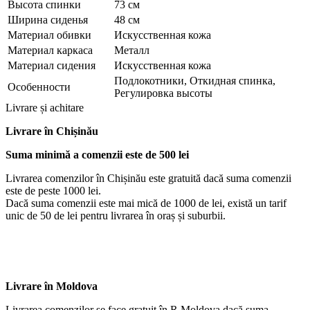
Высота спинки
73 см
Ширина сиденья
48 см
Материал обивки
Искусственная кожа
Материал каркаса
Металл
Материал сидения
Искусственная кожа
Подлокотники, Откидная спинка,
Особенности
Регулировка высоты
Livrare și achitare
Livrare
în Chișinău
Suma minimă a comenzii este de 500 lei
Livrarea comenzilor în Chișinău este gratuită dacă suma comenzii
este de peste 1000 lei.
Dacă suma comenzii este mai mică de 1000 de lei, există un tarif
unic de 50 de lei pentru livrarea în oraș și suburbii.
Livrare în Moldova
Livrarea comenzilor se face gratuit în R.Moldova dacă suma