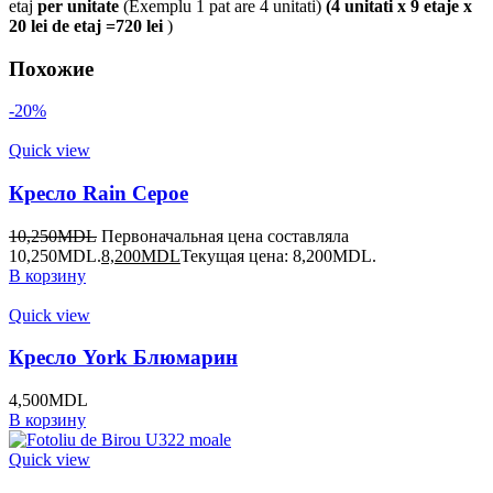
etaj
per unitate
(Exemplu 1 pat are 4 unitati)
(4 unitati x 9 etaje x
20 lei de etaj =720 lei
)
Похожие
-20%
Quick view
Кресло Rain Серое
10,250
MDL
Первоначальная цена составляла
10,250MDL.
8,200
MDL
Текущая цена: 8,200MDL.
В корзину
Quick view
Кресло York Блюмарин
4,500
MDL
В корзину
Quick view