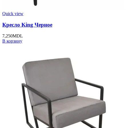
Quick view
Кресло King Черное
7,250
MDL
В корзину