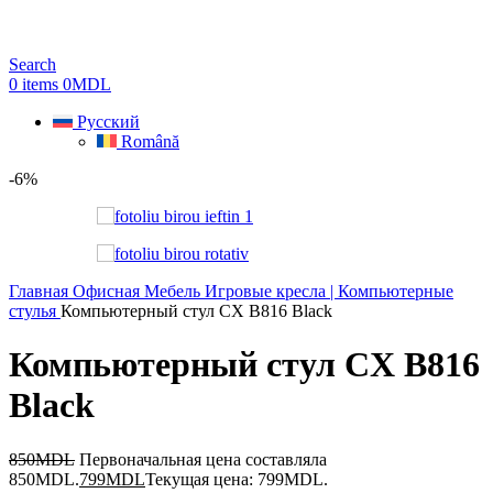
Search
0
items
0
MDL
Русский
Română
-6%
Главная
Офисная Мебель
Игровые кресла | Компьютерные
стулья
Компьютерный стул CX B816 Black
Компьютерный стул CX B816
Black
850
MDL
Первоначальная цена составляла
850MDL.
799
MDL
Текущая цена: 799MDL.