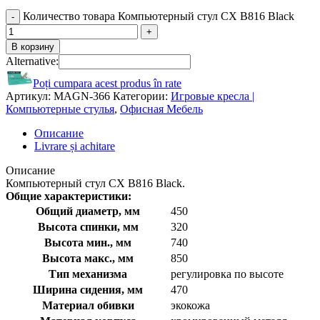
Количество товара Компьютерный стул CX B816 Black
В корзину
Alternative:
Poți cumpara acest produs în rate
Артикул:
MAGN-366
Категории:
Игровые кресла |
Компьютерные стулья
,
Офисная Мебель
Описание
Livrare și achitare
Описание
Компьютерный стул CX B816 Black.
Общие характеристики:
Общий диаметр, мм
450
Высота спинки, мм
320
Высота мин., мм
740
Высота макс., мм
850
Тип механизма
регулировка по высоте
Ширина сидения, мм
470
Материал обивки
экокожа