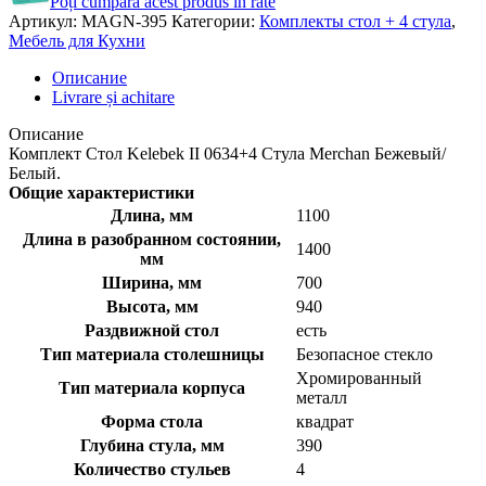
Poți cumpara acest produs în rate
Артикул:
MAGN-395
Категории:
Комплекты стол + 4 стула
,
Мебель для Кухни
Описание
Livrare și achitare
Описание
Комплект Стол Kelebek II 0634+4 Стула Merchan Бежевый/
Белый.
Общие характеристики
Длина, мм
1100
Длина в разобранном состоянии,
1400
мм
Ширина, мм
700
Высота, мм
940
Раздвижной стол
есть
Тип материала столешницы
Безопасное стекло
Хромированный
Тип материала корпуса
металл
Форма стола
квадрат
Глубина стула, мм
390
Количество стульев
4