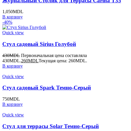
Журнальный Столик для Террасы Carina T35
1,050
MDL
В корзину
-40%
Quick view
Стул садовый Sirius Голубой
430
MDL
Первоначальная цена составляла
430MDL.
260
MDL
Текущая цена: 260MDL.
В корзину
Quick view
Стул садовый Spark Темно-Серый
750
MDL
В корзину
Quick view
Стул для террасы Solar Темно-Cерый