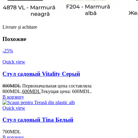
Livrare și achitare
Похожие
-25%
Quick view
Стул садовый Vitality Серый
800
MDL
Первоначальная цена составляла
800MDL.
600
MDL
Текущая цена: 600MDL.
В корзину
Quick view
Стул садовый Tina Белый
700
MDL
В корзину