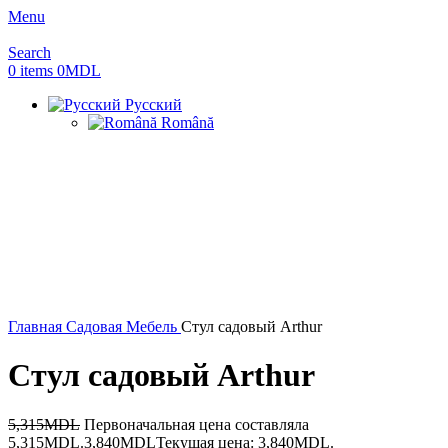
Menu
Search
0
items
0
MDL
Русский
Română
-28%
Главная
Садовая Мебель
Стул садовый Arthur
Стул садовый Arthur
5,315
MDL
Первоначальная цена составляла
5,315MDL.
3,840
MDL
Текущая цена: 3,840MDL.