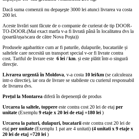
Dacă suma comenzii nu depaşeşte 3000 lei atunci livrarea va costa
200 lei.
Aceste livrări sunt făcute de o companie de curierat de tip DOOR-
TO-DOOR.(Mai exact marfa v-a fi livrată până în localitatea dvs la
(poartă/ușa/scara de către Nova Poşta))
Produsele agabaritice cum ar fi paturile, dulapurile, bucatariile și
saltelele care necesită un transport special v-or fi livrate contra
cost. Tariful de livrare este
6 lei / km
. și este plătit într-o singură
direcție.
Livrarea urgentă
în Moldova
, v-a costa
10 lei/km
(se calculeaza
intr-o directie), iar ora de livrare se stabileste cu curierul responsabil
de livrarea dvs.
Prețul la Montarea
diferă în depenență de produs
Urcarea la saltele, toppere
este contra cost 20 lei de etaj
per
unitate
(Exemplu
9 etaje x 20 lei de etaj =180 lei
)
Urcarea la paturi, dulapuri, bucatarii
este contra cost 20 lei de
etaj
per unitate
(Exemplu 1 pat are 4 unitati)
(4 unitati x 9 etaje x
20 lei de etaj =720 lei
)