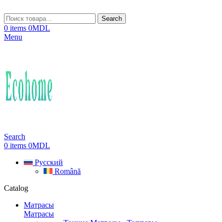
Search
0
items
0
MDL
Menu
Search
0
items
0
MDL
Русский
Română
Catalog
Матрасы
Матрасы