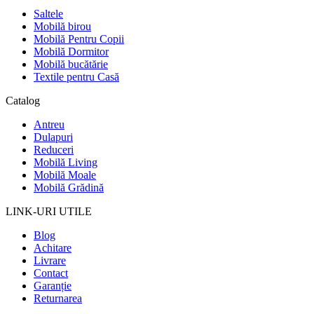
Saltele
Mobilă birou
Mobilă Pentru Copii
Mobilă Dormitor
Mobilă bucătărie
Textile pentru Casă
Catalog
Antreu
Dulapuri
Reduceri
Mobilă Living
Mobilă Moale
Mobilă Grădină
LINK-URI UTILE
Blog
Achitare
Livrare
Contact
Garanție
Returnarea