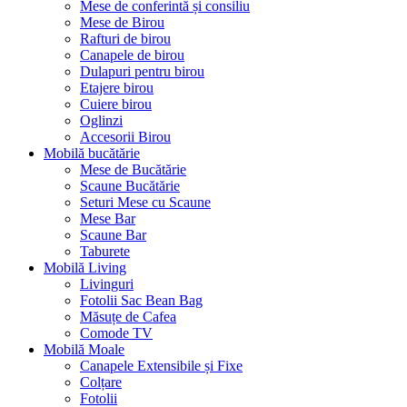
Mese de conferintă și consiliu
Mese de Birou
Rafturi de birou
Canapele de birou
Dulapuri pentru birou
Etajere birou
Cuiere birou
Oglinzi
Accesorii Birou
Mobilă bucătărie
Mese de Bucătărie
Scaune Bucătărie
Seturi Mese cu Scaune
Mese Bar
Scaune Bar
Taburete
Mobilă Living
Livinguri
Fotolii Sac Bean Bag
Măsuțe de Cafea
Comode TV
Mobilă Moale
Canapele Extensibile și Fixe
Colțare
Fotolii