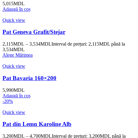
5,015
MDL
Adaugă în coș
Quick view
Pat Geneva Grafit/Stejar
2,115
MDL
–
3,534
MDL
Interval de prețuri: 2,115MDL până la
3,534MDL
Alege Mărimea
Quick view
Pat Bavaria 160×200
5,990
MDL
Adaugă în coș
-20%
Quick view
Pat din Lemn Karoline Alb
3,200
MDL
–
4,700
MDL
Interval de prețuri: 3,200MDL până la