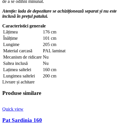
de a se odihni minunat.
Atenție: lada de depozitare se achiziționează separat și nu este
inclusă în prețul patului.
Caracteristici generale
Lățimea
176 cm
Înălțime
101 cm
Lungime
205 cm
Material carcasă
PAL laminat
Mecanism de ridicare
Nu
Saltea inclusă
Nu
Lațimea saltelei
160 cm
Lungimea saltelei
200 cm
Livrare și achitare
Produse similare
Quick view
Pat Sardinia 160