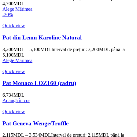
4,700MDL
Alege Mărimea
-20%
Quick view
Pat din Lemn Karoline Natural
3,200
MDL
–
5,100
MDL
Interval de prețuri: 3,200MDL până la
5,100MDL
Alege Mărimea
Quick view
Pat Monaco LOZ160 (cadru)
6,734
MDL
Adaugă în coș
Quick view
Pat Geneva Wenge/Truffle
2,115
MDL
–
3,534
MDL
Interval de prețuri: 2,115MDL până la