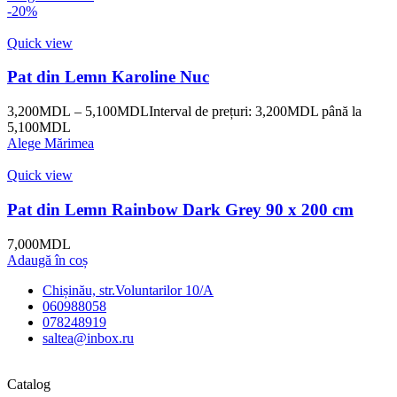
-20%
Quick view
Pat din Lemn Karoline Nuc
3,200
MDL
–
5,100
MDL
Interval de prețuri: 3,200MDL până la
5,100MDL
Alege Mărimea
Quick view
Pat din Lemn Rainbow Dark Grey 90 x 200 cm
7,000
MDL
Adaugă în coș
Chișinău, str.Voluntarilor 10/A
060988058
078248919
saltea@inbox.ru
Catalog