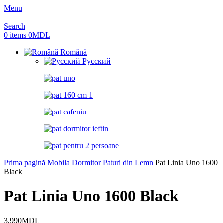
Menu
Search
0
items
0
MDL
Română
Русский
Prima pagină
Mobila Dormitor
Paturi din Lemn
Pat Linia Uno 1600
Black
Pat Linia Uno 1600 Black
3,990
MDL