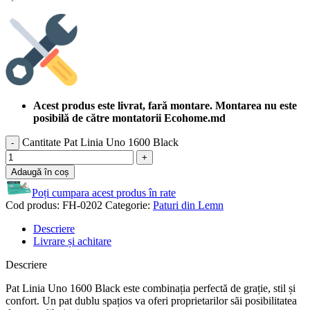
Acest produs este livrat, fară montare. Montarea nu este
posibilă de către montatorii Ecohome.md
Cantitate Pat Linia Uno 1600 Black
Adaugă în coș
Poți cumpara acest produs în rate
Cod produs:
FH-0202
Categorie:
Paturi din Lemn
Descriere
Livrare și achitare
Descriere
Pat Linia Uno 1600 Black este combinația perfectă de grație, stil și
confort. Un pat dublu spațios va oferi proprietarilor săi posibilitatea