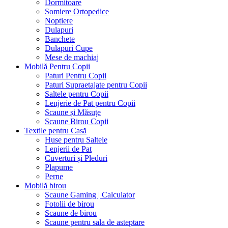
Dormitoare
Somiere Ortopedice
Noptiere
Dulapuri
Banchete
Dulapuri Cupe
Mese de machiaj
Mobilă Pentru Copii
Paturi Pentru Copii
Paturi Supraetajate pentru Copii
Saltele pentru Copii
Lenjerie de Pat pentru Copii
Scaune și Măsuțe
Scaune Birou Copii
Textile pentru Casă
Huse pentru Saltele
Lenjerii de Pat
Cuverturi și Pleduri
Plapume
Perne
Mobilă birou
Scaune Gaming | Calculator
Fotolii de birou
Scaune de birou
Scaune pentru sala de asteptare