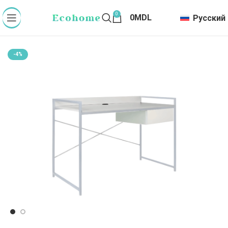
0
0
MDL
Русский
-4%