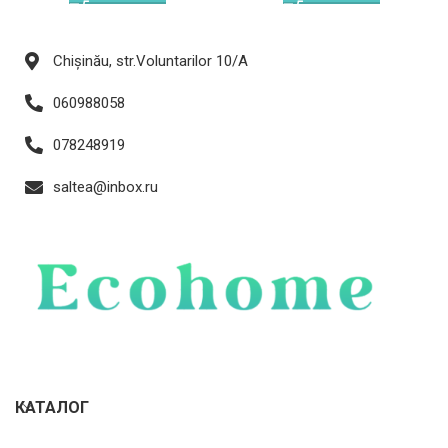
Chișinău, str.Voluntarilor 10/A
060988058
078248919
saltea@inbox.ru
КАТАЛОГ