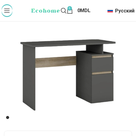
0
0
MDL
Русский