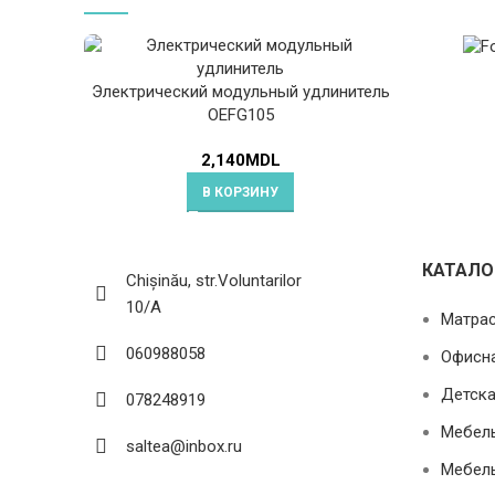
Электрический модульный удлинитель
OEFG105
2,140
MDL
В КОРЗИНУ
КАТАЛО
Chișinău, str.Voluntarilor
10/A
Матра
060988058
Офисн
Детска
078248919
Мебель
saltea@inbox.ru
Мебель