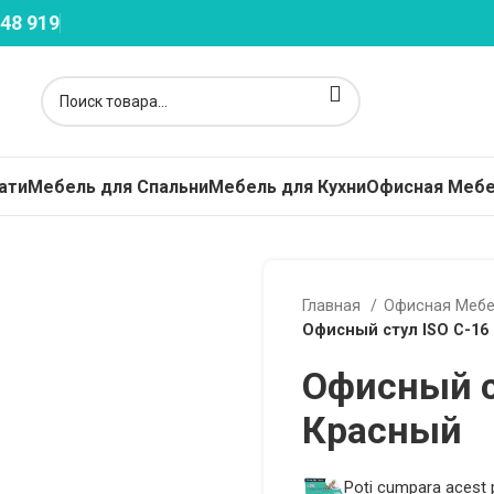
48 919
ати
Мебель для Спальни
Мебель для Кухни
Офисная Меб
Главная
Офисная Меб
Офисный стул ISO C-16
Офисный с
Красный
Poți cumpara acest p