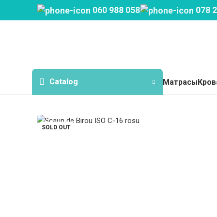
060 988 058
078 2
Catalog
Матрасы
Кров
SOLD OUT