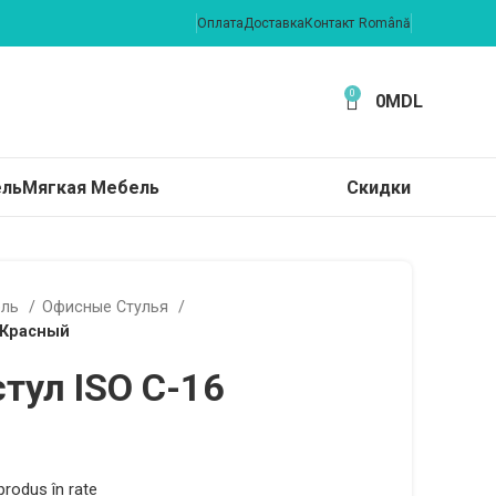
Оплата
Доставка
Контакт
Română
0
0
MDL
ель
Мягкая Мебель
Скидки
ель
Офисные Стулья
 Красный
тул ISO C-16
rodus în rate