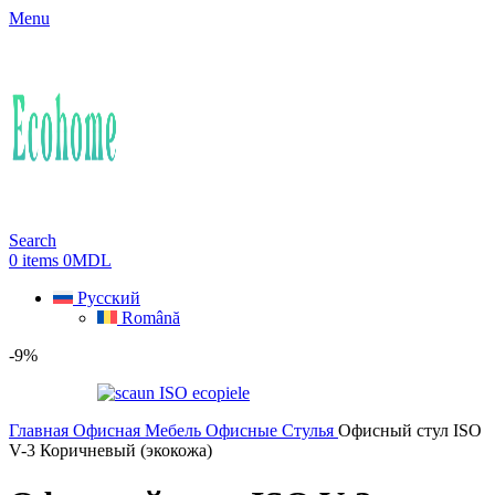
Menu
Search
0
items
0
MDL
Русский
Română
-9%
Главная
Офисная Мебель
Офисные Стулья
Офисный стул ISO
V-3 Коричневый (экокожа)