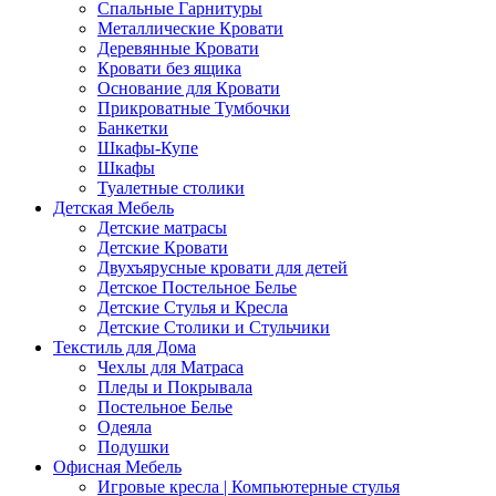
Спальные Гарнитуры
Металлические Кровати
Деревянные Кровати
Кровати без ящика
Основание для Кровати
Прикроватные Тумбочки
Банкетки
Шкафы-Купе
Шкафы
Туалетные столики
Детская Мебель
Детские матрасы
Детские Кровати
Двухъярусные кровати для детей
Детское Постельное Белье
Детские Стулья и Кресла
Детские Столики и Стульчики
Текстиль для Дома
Чехлы для Матраса
Пледы и Покрывала
Постельное Белье
Одеяла
Подушки
Офисная Мебель
Игровые кресла | Компьютерные стулья