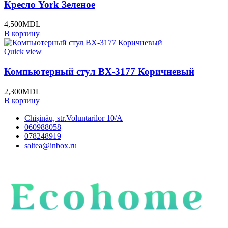
Кресло York Зеленое
4,500
MDL
В корзину
Quick view
Компьютерный стул BX-3177 Коричневый
2,300
MDL
В корзину
Chișinău, str.Voluntarilor 10/A
060988058
078248919
saltea@inbox.ru