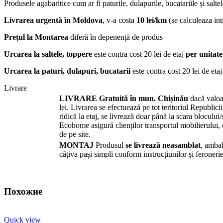
Produsele agabaritice cum ar fi paturile, dulapurile, bucatariile și salte
Livrarea urgentă
în Moldova
, v-a costa
10 lei/km
(se calculeaza intr
Prețul la Montarea
diferă în depenență de produs
Urcarea la saltele, toppere
este contra cost 20 lei de etaj
per unitate
Urcarea la paturi, dulapuri, bucatarii
este contra cost 20 lei de eta
Livrare
LIVRARE
Gratuită în mun. Chișinău
dacă valoa
lei. Livrarea se efectuează pe tot teritoriul Republi
ridică la etaj, se livrează doar până la scara blocului
Ecohome asigură clienților transportul mobilierului
de pe site.
MONTAJ
Produsul
se livrează neasamblat
, ambal
câțiva pași simpli conform instrucțiunilor și feronerie
Похожие
Quick view