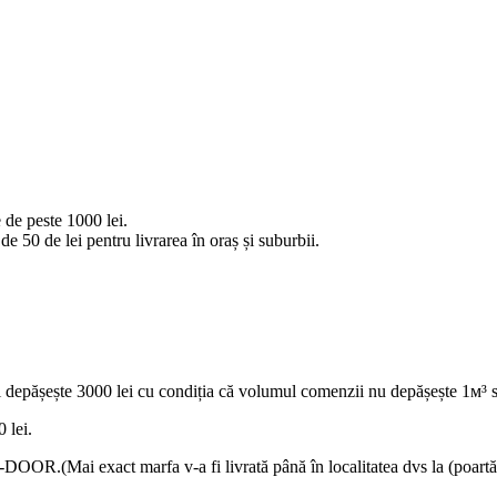
 de peste 1000 lei.
e 50 de lei pentru livrarea în oraș și suburbii.
 depășește 3000 lei cu condiția că volumul comenzii nu depășește 1м³ s
 lei.
OOR.(Mai exact marfa v-a fi livrată până în localitatea dvs la (poartă