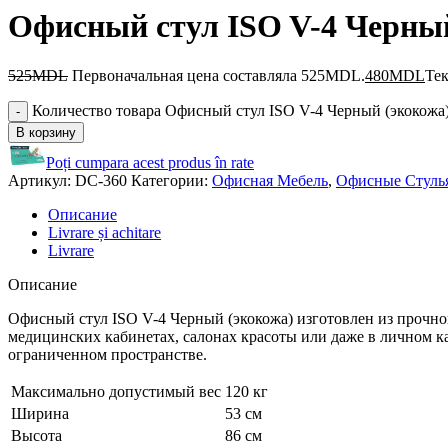
Офисный стул ISO V-4 Черны
525
MDL
Первоначальная цена составляла 525MDL.
480
MDL
Те
Количество товара Офисный стул ISO V-4 Черный (экокожа
В корзину
Poți cumpara acest produs în rate
Артикул:
DC-360
Категории:
Офисная Мебель
,
Офисные Стуль
Описание
Livrare și achitare
Livrare
Описание
Офисный стул ISO V-4 Черный (экокожа) изготовлен из прочно
медицинских кабинетах, салонах красоты или даже в личном 
ограниченном пространстве.
Максимально допустимый вес
120 кг
Ширина
53 см
Высота
86 см