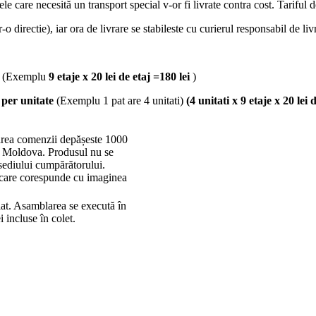
lele care necesită un transport special v-or fi livrate contra cost. Tariful 
-o directie), iar ora de livrare se stabileste cu curierul responsabil de liv
(Exemplu
9 etaje x 20 lei de etaj =180 lei
)
j
per unitate
(Exemplu 1 pat are 4 unitati)
(4 unitati x 9 etaje x 20 lei 
rea comenzii depășeste 1000
cii Moldova. Produsul nu se
/sediului cumpărătorului.
, care corespunde cu imaginea
at. Asamblarea se execută în
i incluse în colet.