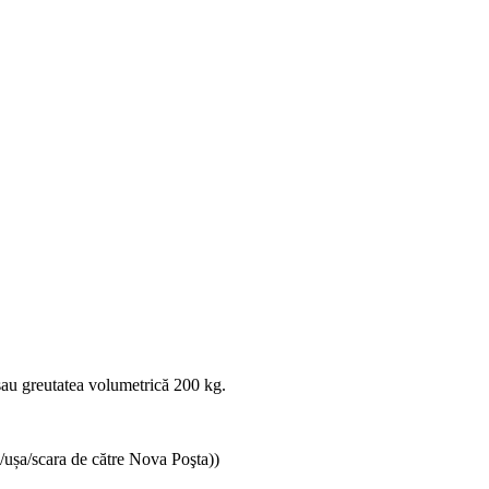
au greutatea volumetrică 200 kg.
/ușa/scara de către Nova Poşta))