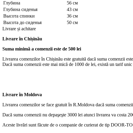
Глубина
56 см
Глубина сиденья
43 см
Высота спинки
36 см
Высота до сиденья
50 см
Livrare și achitare
Livrare
în Chișinău
Suma minimă a comenzii este de 500 lei
Livrarea comenzilor în Chișinău este gratuită dacă suma comenzii este
Dacă suma comenzii este mai mică de 1000 de lei, există un tarif unic d
Livrare în Moldova
Livrarea comenzilor se face gratuit în R.Moldova dacă suma comenzii
Dacă suma comenzii nu depaşeşte 3000 lei atunci livrarea va costa 200
Aceste livrări sunt făcute de o companie de curierat de tip DOOR-TO-D