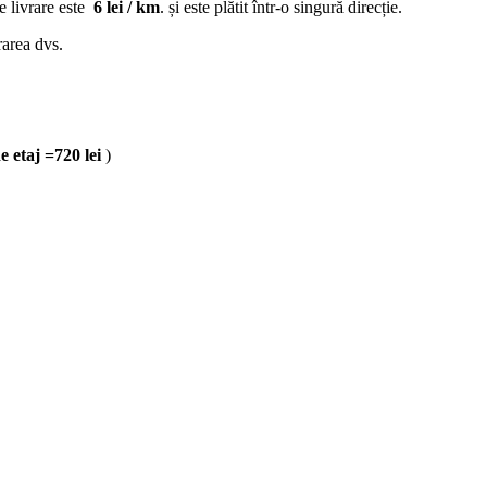
de livrare este
6 lei / km
. și este plătit într-o singură direcție.
rarea dvs.
de etaj =720 lei
)