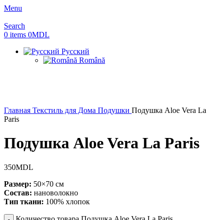
Menu
Search
0
items
0
MDL
Русский
Română
Главная
Текстиль для Дома
Подушки
Подушка Aloe Vera La
Paris
Подушка Aloe Vera La Paris
350
MDL
Размер:
50×70 см
Состав:
нановолокно
Тип ткани:
100% хлопок
Количество товара Подушка Aloe Vera La Paris