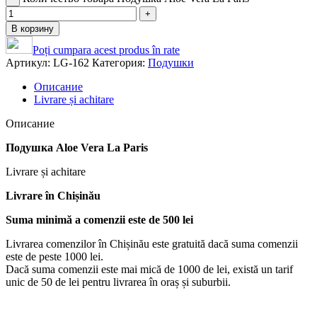
В корзину
Poți cumpara acest produs în rate
Артикул:
LG-162
Категория:
Подушки
Описание
Livrare și achitare
Описание
Подушка Aloe Vera La Paris
Livrare și achitare
Livrare
în Chișinău
Suma minimă a comenzii este de 500 lei
Livrarea comenzilor în Chișinău este gratuită dacă suma comenzii
este de peste 1000 lei.
Dacă suma comenzii este mai mică de 1000 de lei, există un tarif
unic de 50 de lei pentru livrarea în oraș și suburbii.