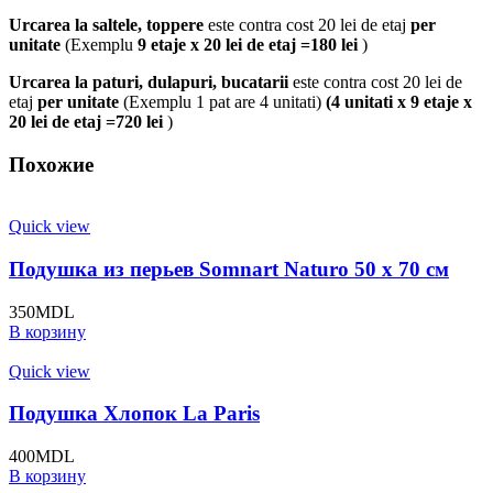
Urcarea la saltele, toppere
este contra cost 20 lei de etaj
per
unitate
(Exemplu
9 etaje x 20 lei de etaj =180 lei
)
Urcarea la paturi, dulapuri, bucatarii
este contra cost 20 lei de
etaj
per unitate
(Exemplu 1 pat are 4 unitati)
(4 unitati x 9 etaje x
20 lei de etaj =720 lei
)
Похожие
Quick view
Подушка из перьев Somnart Naturo 50 x 70 см
350
MDL
В корзину
Quick view
Подушка Хлопок La Paris
400
MDL
В корзину