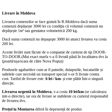
Livrare în Moldova
Livrarea comenzilor se face gratuit în R.Moldova dacă suma
comenzii depășește 3000 lei cu condiția că volumul comenzii nu
depășește 1м³ sau greutatea volumetrică 200 kg.
Dacă suma comenzii nu depaşeşte 3000 lei atunci livrarea va costa
200 lei.
Aceste livrări sunt făcute de o companie de curierat de tip DOOR-
TO-DOOR.(Mai exact marfa v-a fi livrată până în localitatea dvs la
(poartă/ușa/scara de către Nova Poşta))
Produsele agabaritice cum ar fi paturile, dulapurile, bucatariile și
saltelele care necesită un transport special v-or fi livrate contra
cost. Tariful de livrare este
6 lei / km
. și este plătit într-o singură
direcție.
Livrarea urgentă
în Moldova
, v-a costa
10 lei/km
(se calculeaza
intr-o directie), iar ora de livrare se stabileste cu curierul responsabil
de livrarea dvs.
Prețul la Montarea
diferă în depenență de produs