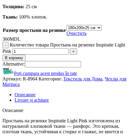
Толщина:
25 см
Ткань:
100% хлопок.
Размер простыни на резинке
Очистить
360
MDL
Количество товара Простынь на резинке Inspiratie Light
Pink
В корзину
Alternative:
Poți cumpara acest produs în rate
Артикул:
R-8964
Категории:
Текстиль для Дома
,
Чехлы для
Матраса
Описание
Livrare și achitare
Описание
Простынь на резинке Inspiratie Light Pink изготовлена из
натуральной хлопковой ткани — ранфорс. Это крепкая,
плотная ткань, устойчивая к стирке и глажке, не мнется и