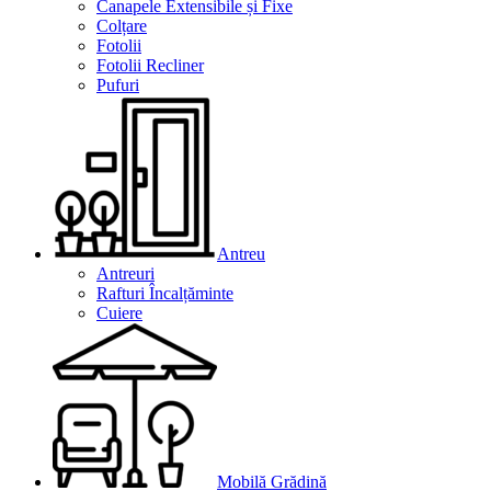
Canapele Extensibile și Fixe
Colțare
Fotolii
Fotolii Recliner
Pufuri
Antreu
Antreuri
Rafturi Încalțăminte
Cuiere
Mobilă Grădină