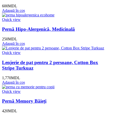
600
MDL
Adaugă în coș
Quick view
Pernă Hipo-Alergenică, Medicinală
250
MDL
Adaugă în coș
Quick view
Lenjerie de pat pentru 2 persoane, Cotton Box
Stripe Turkuaz
1,770
MDL
Adaugă în coș
Quick view
Pernă Memory Băieți
420
MDL