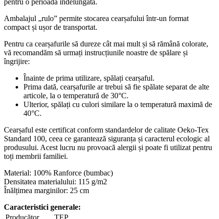
pentru o perioadă îndelungată.
Ambalajul „rulo” permite stocarea cearșafului într-un format
compact și ușor de transportat.
Pentru ca cearșafurile să dureze cât mai mult și să rămână colorate,
vă recomandăm să urmați instrucțiunile noastre de spălare și
îngrijire:
Înainte de prima utilizare, spălați cearșaful.
Prima dată, cearșafurile ar trebui să fie spălate separat de alte
articole, la o temperatură de 30°C.
Ulterior, spălați cu culori similare la o temperatură maximă de
40°C.
Cearșaful este certificat conform standardelor de calitate Oeko-Tex
Standard 100, ceea ce garantează siguranța și caracterul ecologic al
produsului. Acest lucru nu provoacă alergii și poate fi utilizat pentru
toți membrii familiei.
Material: 100% Ranforce (bumbac)
Densitatea materialului: 115 g/m2
Înălțimea marginilor: 25 cm
Caracteristici generale:
Producător
TEP