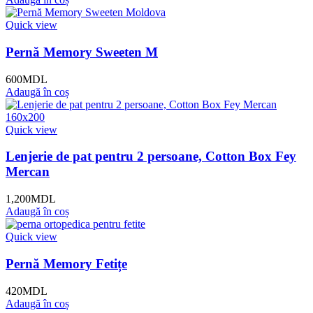
Quick view
Pernă Memory Sweeten M
600
MDL
Adaugă în coș
Quick view
Lenjerie de pat pentru 2 persoane, Cotton Box Fey
Mercan
1,200
MDL
Adaugă în coș
Quick view
Pernă Memory Fetițe
420
MDL
Adaugă în coș