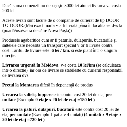
Dacă suma comenzii nu depaşeşte 3000 lei atunci livrarea va costa
200 lei.
Aceste livrări sunt făcute de o companie de curierat de tip DOOR-
TO-DOOR.(Mai exact marfa v-a fi livrată până în localitatea dvs la
(poartă/ușa/scara de către Nova Poşta))
Produsele agabaritice cum ar fi paturile, dulapurile, bucatariile și
saltelele care necesită un transport special v-or fi livrate contra
cost. Tariful de livrare este
6 lei / km
. și este plătit într-o singură
direcție.
Livrarea urgentă
în Moldova
, v-a costa
10 lei/km
(se calculeaza
intr-o directie), iar ora de livrare se stabileste cu curierul responsabil
de livrarea dvs.
Prețul la Montarea
diferă în depenență de produs
Urcarea la saltele, toppere
este contra cost 20 lei de etaj
per
unitate
(Exemplu
9 etaje x 20 lei de etaj =180 lei
)
Urcarea la paturi, dulapuri, bucatarii
este contra cost 20 lei de
etaj
per unitate
(Exemplu 1 pat are 4 unitati)
(4 unitati x 9 etaje x
20 lei de etaj =720 lei
)