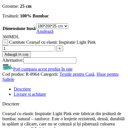
Grosime:
25 cm
Țesătură:
100% Bumbac
Dimensiune husă
Anulează
360
MDL
Cantitate Cearșaf cu elastic Inspiratie Light Pink
Adaugă în coș
Alternative:
Poți cumpara acest produs în rate
Cod produs:
R-8964
Categorii:
Textile pentru Casă
,
Huse pentru
Saltele
Descriere
Livrare și achitare
Descriere
Cearșaf cu elastic Inspiratie Light Pink este fabricat din țesătură de
bumbac natural – ranforce. Este o lenjerie rezistentă, densă, durabilă
la spălare și călcare, care nu se cutează și își păstrează culoarea