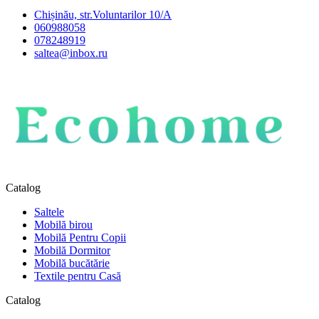
Chișinău, str.Voluntarilor 10/A
060988058
078248919
saltea@inbox.ru
Catalog
Saltele
Mobilă birou
Mobilă Pentru Copii
Mobilă Dormitor
Mobilă bucătărie
Textile pentru Casă
Catalog