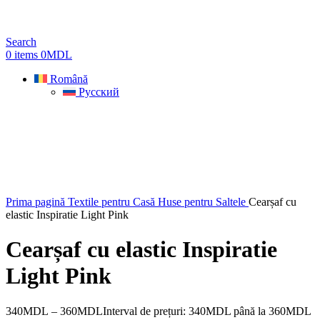
Search
0
items
0
MDL
Română
Русский
Prima pagină
Textile pentru Casă
Huse pentru Saltele
Cearșaf cu
elastic Inspiratie Light Pink
Cearșaf cu elastic Inspiratie
Light Pink
340
MDL
–
360
MDL
Interval de prețuri: 340MDL până la 360MDL