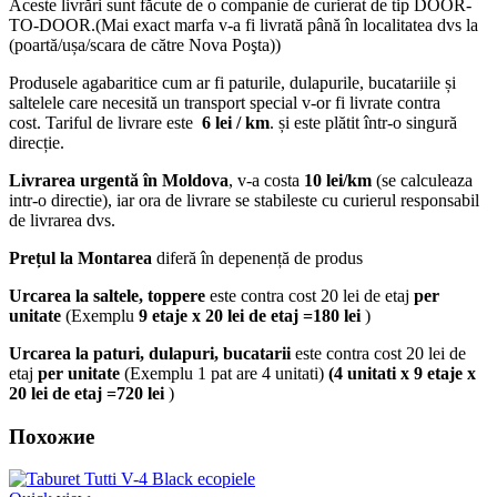
Aceste livrări sunt făcute de o companie de curierat de tip DOOR-
TO-DOOR.(Mai exact marfa v-a fi livrată până în localitatea dvs la
(poartă/ușa/scara de către Nova Poşta))
Produsele agabaritice cum ar fi paturile, dulapurile, bucatariile și
saltelele care necesită un transport special v-or fi livrate contra
cost. Tariful de livrare este
6 lei / km
. și este plătit într-o singură
direcție.
Livrarea urgentă
în Moldova
, v-a costa
10 lei/km
(se calculeaza
intr-o directie), iar ora de livrare se stabileste cu curierul responsabil
de livrarea dvs.
Prețul la Montarea
diferă în depenență de produs
Urcarea la saltele, toppere
este contra cost 20 lei de etaj
per
unitate
(Exemplu
9 etaje x 20 lei de etaj =180 lei
)
Urcarea la paturi, dulapuri, bucatarii
este contra cost 20 lei de
etaj
per unitate
(Exemplu 1 pat are 4 unitati)
(4 unitati x 9 etaje x
20 lei de etaj =720 lei
)
Похожие