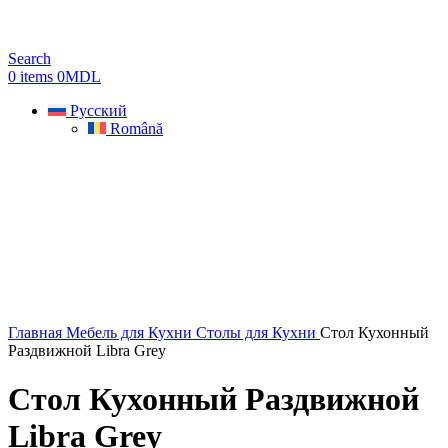
Search
0
items
0
MDL
Русский
Română
Sold out
Главная
Мебель для Кухни
Столы для Кухни
Стол Кухонный
Раздвижной Libra Grey
Стол Кухонный Раздвижной
Libra Grey