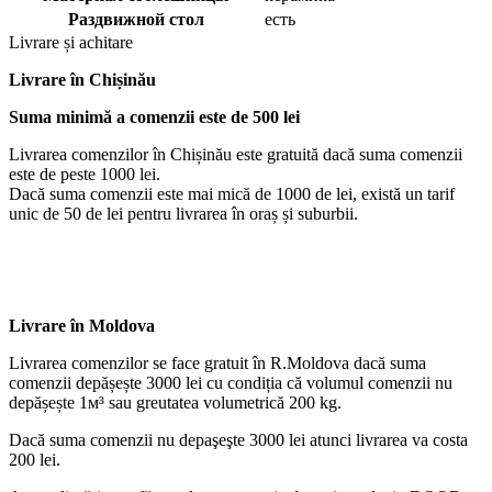
Раздвижной стол
есть
Livrare și achitare
Livrare
în Chișinău
Suma minimă a comenzii este de 500 lei
Livrarea comenzilor în Chișinău este gratuită dacă suma comenzii
este de peste 1000 lei.
Dacă suma comenzii este mai mică de 1000 de lei, există un tarif
unic de 50 de lei pentru livrarea în oraș și suburbii.
Livrare în Moldova
Livrarea comenzilor se face gratuit în R.Moldova dacă suma
comenzii depășește 3000 lei cu condiția că volumul comenzii nu
depășește 1м³ sau greutatea volumetrică 200 kg.
Dacă suma comenzii nu depaşeşte 3000 lei atunci livrarea va costa
200 lei.