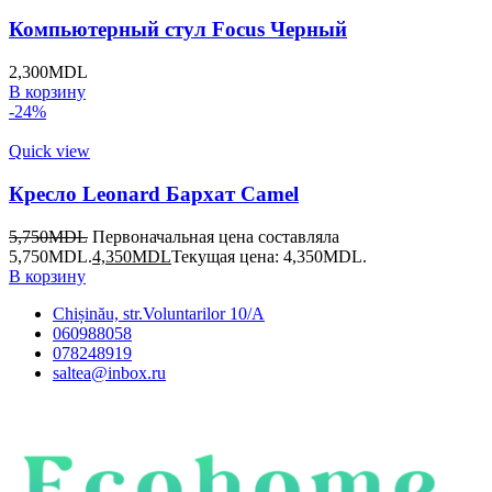
Компьютерный стул Focus Черный
2,300
MDL
В корзину
-24%
Quick view
Кресло Leonard Бархат Camel
5,750
MDL
Первоначальная цена составляла
5,750MDL.
4,350
MDL
Текущая цена: 4,350MDL.
В корзину
Chișinău, str.Voluntarilor 10/A
060988058
078248919
saltea@inbox.ru