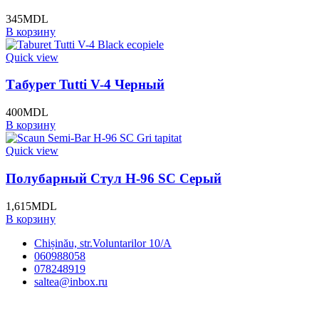
345
MDL
В корзину
Quick view
Табурет Tutti V-4 Черный
400
MDL
В корзину
Quick view
Полубарный Стул H-96 SC Серый
1,615
MDL
В корзину
Chișinău, str.Voluntarilor 10/A
060988058
078248919
saltea@inbox.ru