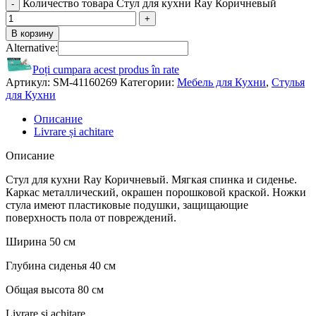
Количество товара Стул для кухни Ray Коричневый
В корзину
Alternative:
Poți cumpara acest produs în rate
Артикул:
SM-41160269
Категории:
Мебель для Кухни
,
Стулья
для Кухни
Описание
Livrare și achitare
Описание
Стул для кухни Ray Коричневый. Мягкая спинка и сиденье.
Каркас металлический, окрашен порошковой краской. Ножки
стула имеют пластиковые подушки, защищающие
поверхность пола от повреждений.
Ширина 50 см
Глубина сиденья 40 см
Общая высота 80 см
Livrare și achitare