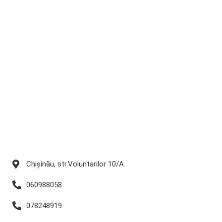
Chișinău, str.Voluntarilor 10/A
060988058
078248919