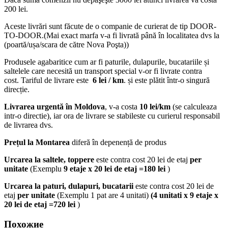
200 lei.
Aceste livrări sunt făcute de o companie de curierat de tip DOOR-
TO-DOOR.(Mai exact marfa v-a fi livrată până în localitatea dvs la
(poartă/ușa/scara de către Nova Poşta))
Produsele agabaritice cum ar fi paturile, dulapurile, bucatariile și
saltelele care necesită un transport special v-or fi livrate contra
cost. Tariful de livrare este
6 lei / km
. și este plătit într-o singură
direcție.
Livrarea urgentă
în Moldova
, v-a costa
10 lei/km
(se calculeaza
intr-o directie), iar ora de livrare se stabileste cu curierul responsabil
de livrarea dvs.
Prețul la Montarea
diferă în depenență de produs
Urcarea la saltele, toppere
este contra cost 20 lei de etaj
per
unitate
(Exemplu
9 etaje x 20 lei de etaj =180 lei
)
Urcarea la paturi, dulapuri, bucatarii
este contra cost 20 lei de
etaj
per unitate
(Exemplu 1 pat are 4 unitati)
(4 unitati x 9 etaje x
20 lei de etaj =720 lei
)
Похожие