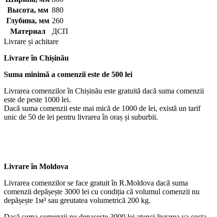
Высота, мм
880
Глубина, мм
260
Материал
ДСП
Livrare și achitare
Livrare
în Chișinău
Suma minimă a comenzii este de 500 lei
Livrarea comenzilor în Chișinău este gratuită dacă suma comenzii
este de peste 1000 lei.
Dacă suma comenzii este mai mică de 1000 de lei, există un tarif
unic de 50 de lei pentru livrarea în oraș și suburbii.
Livrare în Moldova
Livrarea comenzilor se face gratuit în R.Moldova dacă suma
comenzii depășește 3000 lei cu condiția că volumul comenzii nu
depășește 1м³ sau greutatea volumetrică 200 kg.
Dacă suma comenzii nu depaşeşte 3000 lei atunci livrarea va costa