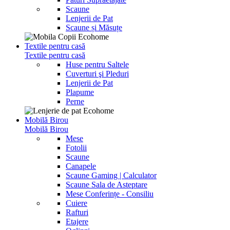
Scaune
Lenjerii de Pat
Scaune și Măsuțe
Textile pentru casă
Textile pentru casă
Huse pentru Saltele
Cuverturi şi Pleduri
Lenjerii de Pat
Plapume
Perne
Mobilă Birou
Mobilă Birou
Mese
Fotolii
Scaune
Canapele
Scaune Gaming | Calculator
Scaune Sala de Asteptare
Mese Conferințe - Consiliu
Cuiere
Rafturi
Etajere