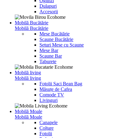
Oglinzi
Dulapuri
Accesorii
Mobilă Bucătărie
Mobilă Bucătărie
Mese Bucătărie
Scaune Bucătărie
Seturi Mese cu Scaune
Mese Bar
Scaune Bar
Taburete
Mobilă living
Mobilă living
Fotolii Saci Bean Bag
Măsuțe de Cafea
Comode TV
Livinguri
Mobilă Moale
Mobilă Moale
Canapele
Colțare
Fotolii