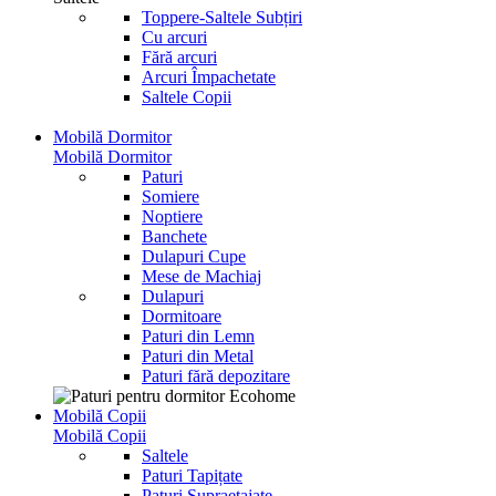
Toppere-Saltele Subțiri
Cu arcuri
Fără arcuri
Arcuri Împachetate
Saltele Copii
Mobilă Dormitor
Mobilă Dormitor
Paturi
Somiere
Noptiere
Banchete
Dulapuri Cupe
Mese de Machiaj
Dulapuri
Dormitoare
Paturi din Lemn
Paturi din Metal
Paturi fără depozitare
Mobilă Copii
Mobilă Copii
Saltele
Paturi Tapițate
Paturi Supraetajate