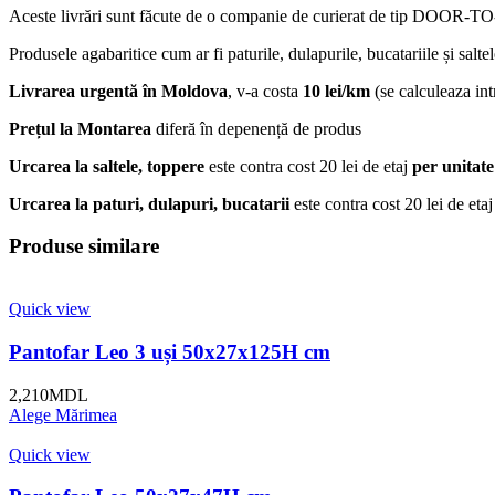
Aceste livrări sunt făcute de o companie de curierat de tip DOOR-TO-D
Produsele agabaritice cum ar fi paturile, dulapurile, bucatariile și salte
Livrarea urgentă
în Moldova
, v-a costa
10 lei/km
(se calculeaza intr
Prețul la Montarea
diferă în depenență de produs
Urcarea la saltele, toppere
este contra cost 20 lei de etaj
per unitate
Urcarea la paturi, dulapuri, bucatarii
este contra cost 20 lei de eta
Produse similare
Quick view
Pantofar Leo 3 uși 50x27x125H cm
2,210
MDL
Alege Mărimea
Quick view