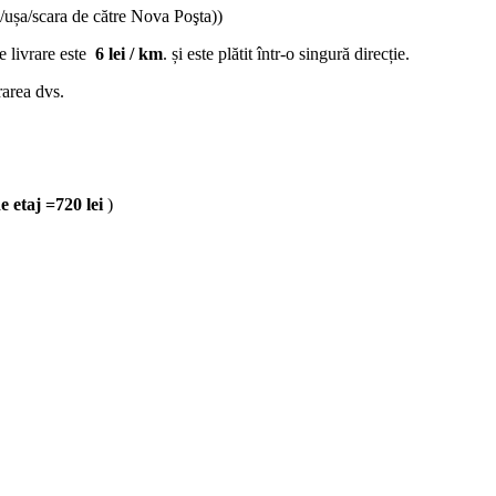
/ușa/scara de către Nova Poşta))
de livrare este
6 lei / km
. și este plătit într-o singură direcție.
rarea dvs.
de etaj =720 lei
)