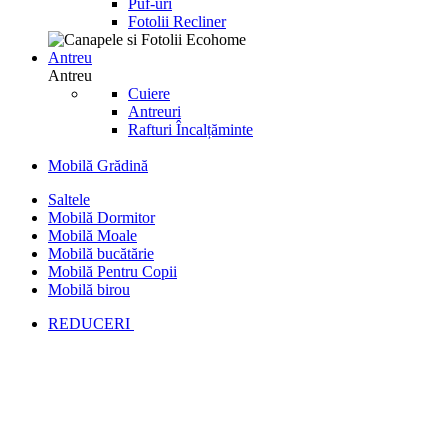
Puf-uri
Fotolii Recliner
Antreu
Antreu
Cuiere
Antreuri
Rafturi Încalțăminte
Mobilă Grădină
Saltele
Mobilă Dormitor
Mobilă Moale
Mobilă bucătărie
Mobilă Pentru Copii
Mobilă birou
REDUCERI