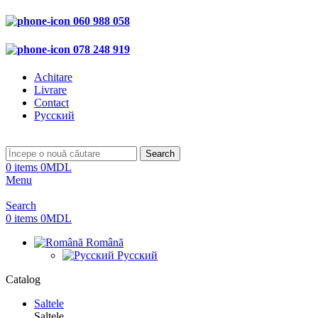
060 988 058
078 248 919
Achitare
Livrare
Contact
Русский
Search
0
items
0
MDL
Menu
Search
0
items
0
MDL
Română
Русский
Catalog
Saltele
Saltele