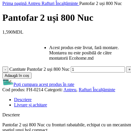
Prima pagină
Antreu
Rafturi Încalțăminte
Pantofar 2 uși 800 Nuc
Pantofar 2 uși 800 Nuc
1,590
MDL
Acest produs este livrat, fară montare.
Montarea nu este posibilă de către
montatorii Ecohome.md
Cantitate Pantofar 2 uși 800 Nuc
Adaugă în coș
Poți cumpara acest produs în rate
Cod produs:
FH-0214
Categorii:
Antreu
,
Rafturi Încalțăminte
Descriere
Livrare și achitare
Descriere
Pantofar 2 uși 800 Nuc cu fronturi rabatabile, echipat cu un mecanism s
spațiul unui hol compact.