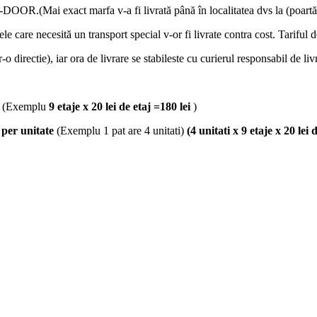
OOR.(Mai exact marfa v-a fi livrată până în localitatea dvs la (poartă
lele care necesită un transport special v-or fi livrate contra cost. Tariful 
-o directie), iar ora de livrare se stabileste cu curierul responsabil de liv
(Exemplu
9 etaje x 20 lei de etaj =180 lei
)
j
per unitate
(Exemplu 1 pat are 4 unitati)
(4 unitati x 9 etaje x 20 lei 