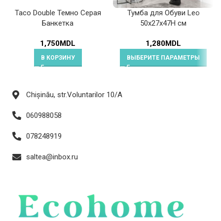
Taco Double Темно Серая
Тумба для Обуви Leo
Банкетка
50x27x47H cм
1,750
MDL
1,280
MDL
В КОРЗИНУ
ВЫБЕРИТЕ ПАРАМЕТРЫ
Chișinău, str.Voluntarilor 10/A
060988058
078248919
saltea@inbox.ru