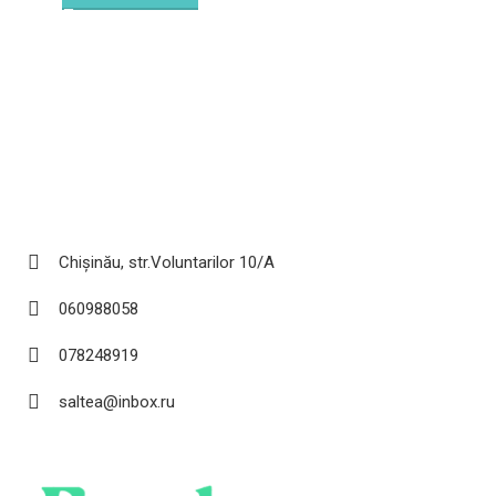
Chișinău, str.Voluntarilor 10/A
060988058
078248919
saltea@inbox.ru