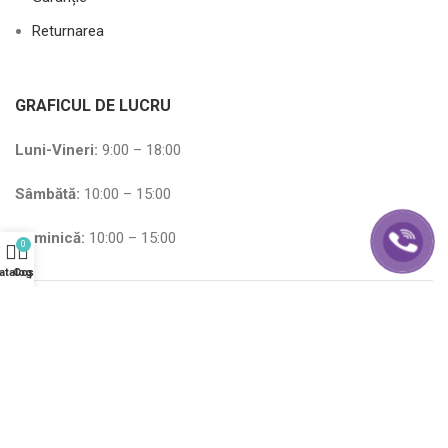
Returnarea
GRAFICUL DE LUCRU
Luni-Vineri:
9:00 – 18:00
Sâmbătă
:
10:00 – 15:00
Duminică:
10:00 – 15:00
0
atalog
Coș
2026 Ecohome.md - Magazin de Mobila, Chisinau, Moldova -
Toate drepturile rezervate.