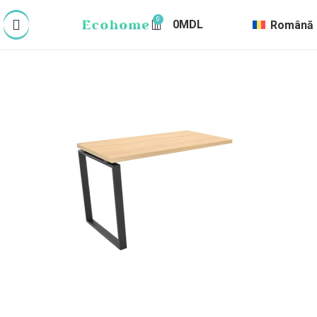
0
0
MDL
Română