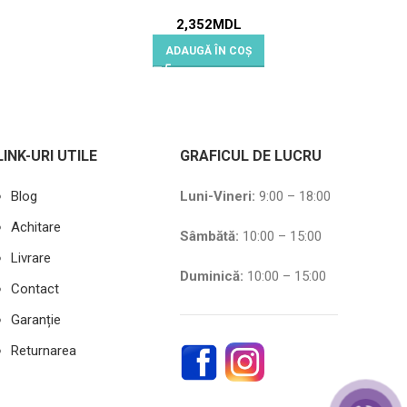
2,352
MDL
ADAUGĂ ÎN COȘ
LINK-URI UTILE
GRAFICUL DE LUCRU
Blog
Luni-Vineri:
9:00 – 18:00
Achitare
Sâmbătă
:
10:00 – 15:00
Livrare
Duminică:
10:00 – 15:00
Contact
Garanție
Returnarea