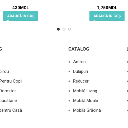
430
MDL
1,750
MDL
ADAUGĂ ÎN COȘ
ADAUGĂ ÎN COȘ
G
CATALOG
Antreu
birou
Dulapuri
Pentru Copii
Reduceri
Dormitor
Mobilă Living
bucătărie
Mobilă Moale
 pentru Casă
Mobilă Grădină