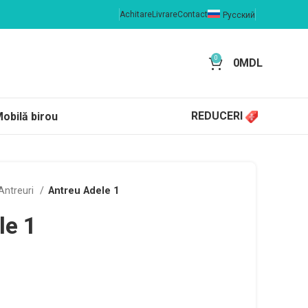
Achitare
Livrare
Contact
Русский
0
0
MDL
REDUCERI
obilă birou
Antreuri
Antreu Adele 1
le 1