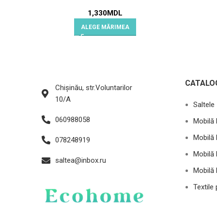
1,330
MDL
ALEGE MĂRIMEA
CATALO
Chișinău, str.Voluntarilor
10/A
Saltele
060988058
Mobilă 
Mobilă 
078248919
Mobilă 
saltea@inbox.ru
Mobilă 
Textile