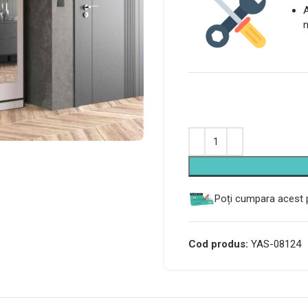
A
n
Alternative:
Poți cumpara acest p
Cod produs:
YAS-08124