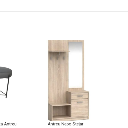
-13%
ta Antreu
Antreu Nepo Stejar
Sup