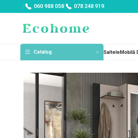
060 988 058
078 248 919
Catalog
Saltele
Mobilă 
Sa
Topp
Cu a
Fără
Arc
Salt