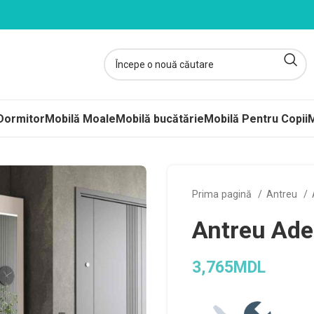
Dormitor
Mobilă Moale
Mobilă bucătărie
Mobilă Pentru Copii
M
ltele
Prima pagină
Antreu
ere-Saltele Subțiri
Antreu Ade
rcuri
 arcuri
3,765
MDL
uri Împachetate
ele Copii