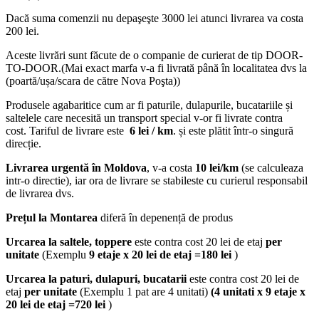
Dacă suma comenzii nu depaşeşte 3000 lei atunci livrarea va costa
200 lei.
Aceste livrări sunt făcute de o companie de curierat de tip DOOR-
TO-DOOR.(Mai exact marfa v-a fi livrată până în localitatea dvs la
(poartă/ușa/scara de către Nova Poşta))
Produsele agabaritice cum ar fi paturile, dulapurile, bucatariile și
saltelele care necesită un transport special v-or fi livrate contra
cost. Tariful de livrare este
6 lei / km
. și este plătit într-o singură
direcție.
Livrarea urgentă
în Moldova
, v-a costa
10 lei/km
(se calculeaza
intr-o directie), iar ora de livrare se stabileste cu curierul responsabil
de livrarea dvs.
Prețul la Montarea
diferă în depenență de produs
Urcarea la saltele, toppere
este contra cost 20 lei de etaj
per
unitate
(Exemplu
9 etaje x 20 lei de etaj =180 lei
)
Urcarea la paturi, dulapuri, bucatarii
este contra cost 20 lei de
etaj
per unitate
(Exemplu 1 pat are 4 unitati)
(4 unitati x 9 etaje x
20 lei de etaj =720 lei
)