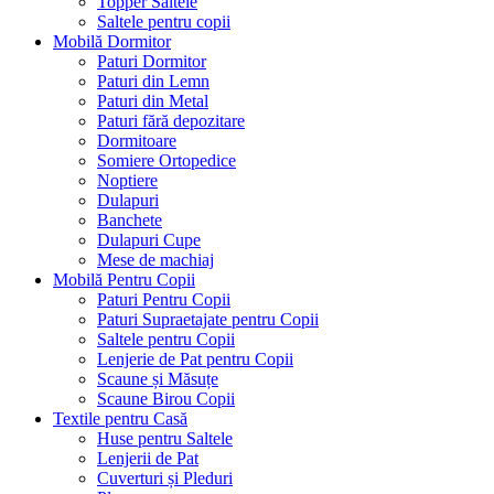
Topper Saltele
Saltele pentru copii
Mobilă Dormitor
Paturi Dormitor
Paturi din Lemn
Paturi din Metal
Paturi fără depozitare
Dormitoare
Somiere Ortopedice
Noptiere
Dulapuri
Banchete
Dulapuri Cupe
Mese de machiaj
Mobilă Pentru Copii
Paturi Pentru Copii
Paturi Supraetajate pentru Copii
Saltele pentru Copii
Lenjerie de Pat pentru Copii
Scaune și Măsuțe
Scaune Birou Copii
Textile pentru Casă
Huse pentru Saltele
Lenjerii de Pat
Cuverturi și Pleduri