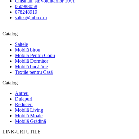
Chișinău, str.Voluntarilor 10/A
060988058
078248919
saltea@inbox.ru
Catalog
Saltele
Mobilă birou
Mobilă Pentru Copii
Mobilă Dormitor
Mobilă bucătărie
Textile pentru Casă
Catalog
Antreu
Dulapuri
Reduceri
Mobilă Living
Mobilă Moale
Mobilă Grădină
LINK-URI UTILE