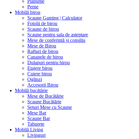
Plapume
Perne
Mobilă birou
Scaune Gaming | Calculator
Fotolii de birou
Scaune de birou
Scaune pentru sala de asteptare
Mese de conferintă și consiliu
Mese de Birou
Rafturi de birou
Canapele de birou
Dulapuri pentru birou
Etajere birou
Cuiere birou
Oglinzi
Accesorii Birou
Mobilă bucătărie
Mese de Bucătărie
Scaune Bucătărie
Seturi Mese cu Scaune
Mese Bar
Scaune Bar
Taburete
Mobilă Living
Livinguri