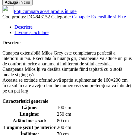
Adaugă în coș
Poți cumpara acest produs în rate
Cod produs:
DC-843152
Categorie:
Canapele Extensibile si Fixe
Descriere
Livrare și achitare
Descriere
Canapea extensibilă Milos Grey este completarea perfectă a
interiorului tău. Executată în nuanța gri, canapeaua va aduce un plus
de confort în orice apartament indiferent de stilul acestuia.
Canapeaua Milos îți va desfăta simțurile fiind tapițată cu o stofă
moale și gingașă.
Aceasta se extinde oferindu-vă spațiu suplimentar de 160×200 cm,
în cazul în care aveți o familie numeroasă sau preferați să vă întindeți
pe un pat larg.
Caracteristici generale
Lățime:
100 cm
Lungime:
250 cm
Adâncime șezut:
80 cm
Lungime șezut pe interior
200 cm
Înălțime:
70 cm