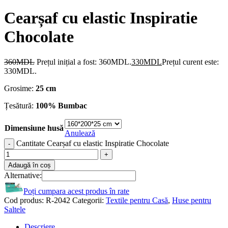
Cearșaf cu elastic Inspiratie
Chocolate
360
MDL
Prețul inițial a fost: 360MDL.
330
MDL
Prețul curent este:
330MDL.
Grosime:
25 cm
Țesătură:
100% Bumbac
Dimensiune husă
Anulează
Cantitate Cearșaf cu elastic Inspiratie Chocolate
Adaugă în coș
Alternative:
Poți cumpara acest produs în rate
Cod produs:
R-2042
Categorii:
Textile pentru Casă
,
Huse pentru
Saltele
Descriere