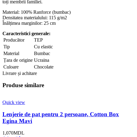
toți membrii familiei.
Material: 100% Ranforce (bumbac)
Densitatea materialului: 115 g/m2
Înălțimea marginilor: 25 cm
Caracteristici generale:
Producător
TEP
Tip
Cu elastic
Material
Bumbac
Țara de origine
Ucraina
Culoare
Chocolate
Livrare și achitare
Produse similare
Quick view
Lenjerie de pat pentru 2 persoane, Cotton Box
Egina Mavi
1,070
MDL