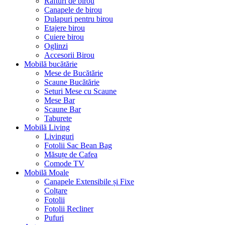
Rafturi de birou
Canapele de birou
Dulapuri pentru birou
Etajere birou
Cuiere birou
Oglinzi
Accesorii Birou
Mobilă bucătărie
Mese de Bucătărie
Scaune Bucătărie
Seturi Mese cu Scaune
Mese Bar
Scaune Bar
Taburete
Mobilă Living
Livinguri
Fotolii Sac Bean Bag
Măsuțe de Cafea
Comode TV
Mobilă Moale
Canapele Extensibile și Fixe
Colțare
Fotolii
Fotolii Recliner
Pufuri