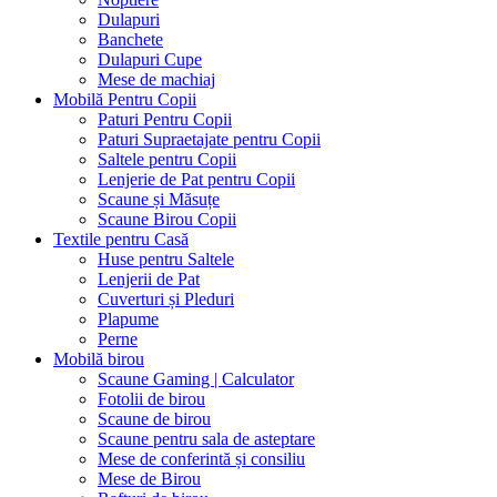
Dulapuri
Banchete
Dulapuri Cupe
Mese de machiaj
Mobilă Pentru Copii
Paturi Pentru Copii
Paturi Supraetajate pentru Copii
Saltele pentru Copii
Lenjerie de Pat pentru Copii
Scaune și Măsuțe
Scaune Birou Copii
Textile pentru Casă
Huse pentru Saltele
Lenjerii de Pat
Cuverturi și Pleduri
Plapume
Perne
Mobilă birou
Scaune Gaming | Calculator
Fotolii de birou
Scaune de birou
Scaune pentru sala de asteptare
Mese de conferintă și consiliu
Mese de Birou