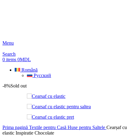
Menu
Search
0
items
0
MDL
Română
Русский
-8%
Sold out
Prima pagină
Textile pentru Casă
Huse pentru Saltele
Cearșaf cu
elastic Inspiratie Chocolate