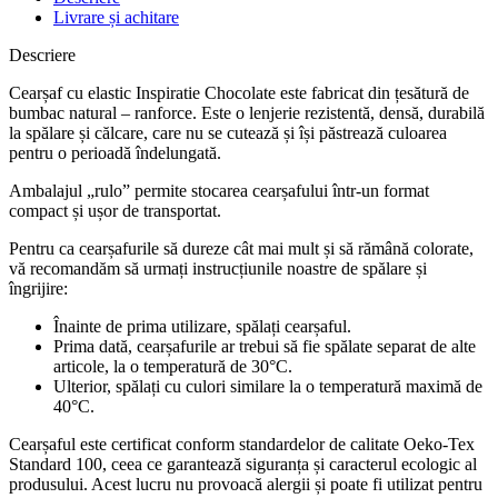
Livrare și achitare
Descriere
Cearșaf cu elastic Inspiratie Chocolate este fabricat din țesătură de
bumbac natural – ranforce. Este o lenjerie rezistentă, densă, durabilă
la spălare și călcare, care nu se cutează și își păstrează culoarea
pentru o perioadă îndelungată.
Ambalajul „rulo” permite stocarea cearșafului într-un format
compact și ușor de transportat.
Pentru ca cearșafurile să dureze cât mai mult și să rămână colorate,
vă recomandăm să urmați instrucțiunile noastre de spălare și
îngrijire:
Înainte de prima utilizare, spălați cearșaful.
Prima dată, cearșafurile ar trebui să fie spălate separat de alte
articole, la o temperatură de 30°C.
Ulterior, spălați cu culori similare la o temperatură maximă de
40°C.
Cearșaful este certificat conform standardelor de calitate Oeko-Tex
Standard 100, ceea ce garantează siguranța și caracterul ecologic al
produsului. Acest lucru nu provoacă alergii și poate fi utilizat pentru