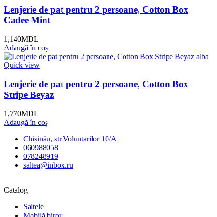
Lenjerie de pat pentru 2 persoane, Cotton Box
Cadee Mint
1,140
MDL
Adaugă în coș
Quick view
Lenjerie de pat pentru 2 persoane, Cotton Box
Stripe Beyaz
1,770
MDL
Adaugă în coș
Chișinău, str.Voluntarilor 10/A
060988058
078248919
saltea@inbox.ru
Catalog
Saltele
Mobilă birou