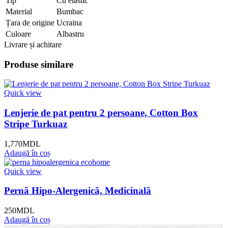
Tip
Cu elastic
Material
Bumbac
Țara de origine
Ucraina
Culoare
Albastru
Livrare și achitare
Produse similare
Quick view
Lenjerie de pat pentru 2 persoane, Cotton Box
Stripe Turkuaz
1,770
MDL
Adaugă în coș
Quick view
Pernă Hipo-Alergenică, Medicinală
250
MDL
Adaugă în coș