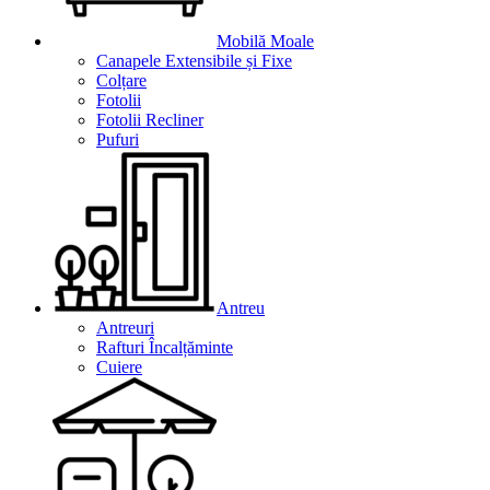
Mobilă Moale
Canapele Extensibile și Fixe
Colțare
Fotolii
Fotolii Recliner
Pufuri
Antreu
Antreuri
Rafturi Încalțăminte
Cuiere