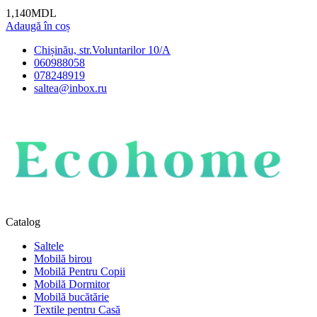
1,140
MDL
Adaugă în coș
Chișinău, str.Voluntarilor 10/A
060988058
078248919
saltea@inbox.ru
Catalog
Saltele
Mobilă birou
Mobilă Pentru Copii
Mobilă Dormitor
Mobilă bucătărie
Textile pentru Casă