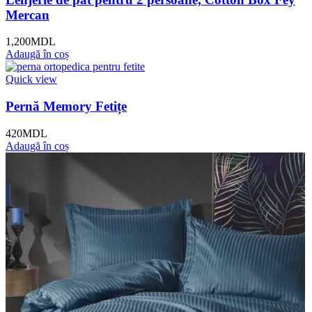
Mercan
1,200
MDL
Adaugă în coș
Quick view
Pernă Memory Fetițe
420
MDL
Adaugă în coș