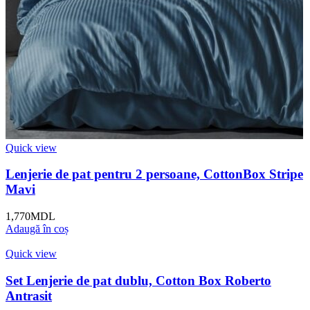
Quick view
Lenjerie de pat pentru 2 persoane, CottonBox Stripe
Mavi
1,770
MDL
Adaugă în coș
Quick view
Set Lenjerie de pat dublu, Cotton Box Roberto
Antrasit