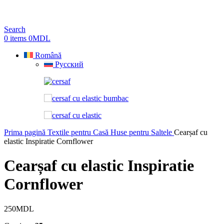
Search
0
items
0
MDL
Română
Русский
Prima pagină
Textile pentru Casă
Huse pentru Saltele
Cearșaf cu
elastic Inspiratie Cornflower
Cearșaf cu elastic Inspiratie
Cornflower
250
MDL