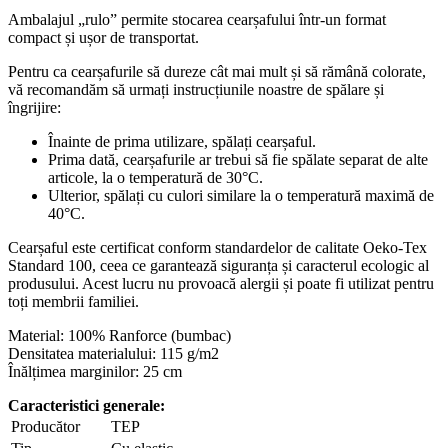
Ambalajul „rulo” permite stocarea cearșafului într-un format
compact și ușor de transportat.
Pentru ca cearșafurile să dureze cât mai mult și să rămână colorate,
vă recomandăm să urmați instrucțiunile noastre de spălare și
îngrijire:
Înainte de prima utilizare, spălați cearșaful.
Prima dată, cearșafurile ar trebui să fie spălate separat de alte
articole, la o temperatură de 30°C.
Ulterior, spălați cu culori similare la o temperatură maximă de
40°C.
Cearșaful este certificat conform standardelor de calitate Oeko-Tex
Standard 100, ceea ce garantează siguranța și caracterul ecologic al
produsului. Acest lucru nu provoacă alergii și poate fi utilizat pentru
toți membrii familiei.
Material: 100% Ranforce (bumbac)
Densitatea materialului: 115 g/m2
Înălțimea marginilor: 25 cm
Caracteristici generale:
Producător
TEP