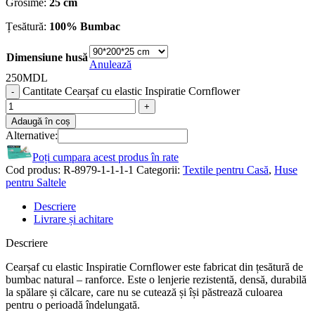
Grosime:
25 cm
Țesătură:
100% Bumbac
Dimensiune husă
Anulează
250
MDL
Cantitate Cearșaf cu elastic Inspiratie Cornflower
Adaugă în coș
Alternative:
Poți cumpara acest produs în rate
Cod produs:
R-8979-1-1-1-1
Categorii:
Textile pentru Casă
,
Huse
pentru Saltele
Descriere
Livrare și achitare
Descriere
Cearșaf cu elastic Inspiratie Cornflower este fabricat din țesătură de
bumbac natural – ranforce. Este o lenjerie rezistentă, densă, durabilă
la spălare și călcare, care nu se cutează și își păstrează culoarea
pentru o perioadă îndelungată.