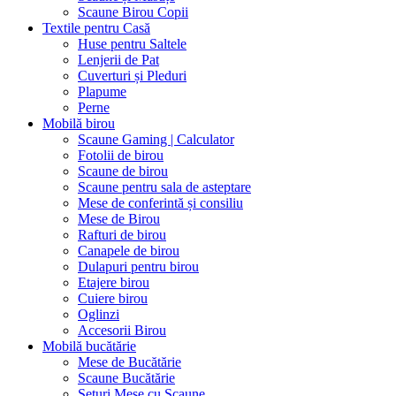
Scaune Birou Copii
Textile pentru Casă
Huse pentru Saltele
Lenjerii de Pat
Cuverturi și Pleduri
Plapume
Perne
Mobilă birou
Scaune Gaming | Calculator
Fotolii de birou
Scaune de birou
Scaune pentru sala de asteptare
Mese de conferintă și consiliu
Mese de Birou
Rafturi de birou
Canapele de birou
Dulapuri pentru birou
Etajere birou
Cuiere birou
Oglinzi
Accesorii Birou
Mobilă bucătărie
Mese de Bucătărie
Scaune Bucătărie
Seturi Mese cu Scaune