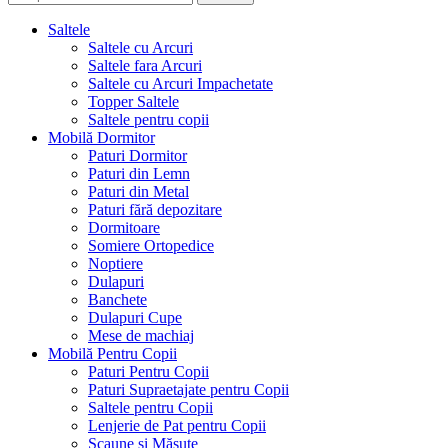
Saltele
Saltele cu Arcuri
Saltele fara Arcuri
Saltele cu Arcuri Impachetate
Topper Saltele
Saltele pentru copii
Mobilă Dormitor
Paturi Dormitor
Paturi din Lemn
Paturi din Metal
Paturi fără depozitare
Dormitoare
Somiere Ortopedice
Noptiere
Dulapuri
Banchete
Dulapuri Cupe
Mese de machiaj
Mobilă Pentru Copii
Paturi Pentru Copii
Paturi Supraetajate pentru Copii
Saltele pentru Copii
Lenjerie de Pat pentru Copii
Scaune și Măsuțe