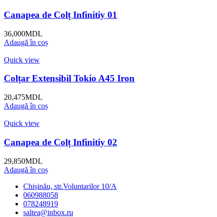
Canapea de Colț Infinitiy 01
36,000
MDL
Adaugă în coș
Quick view
Colțar Extensibil Tokio A45 Iron
20,475
MDL
Adaugă în coș
Quick view
Canapea de Colț Infinitiy 02
29,850
MDL
Adaugă în coș
Chișinău, str.Voluntarilor 10/A
060988058
078248919
saltea@inbox.ru