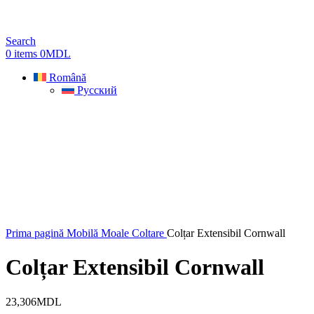
Search
0
items
0
MDL
Română
Русский
Prima pagină
Mobilă Moale
Coltare
Colțar Extensibil Cornwall
Colțar Extensibil Cornwall
23,306
MDL