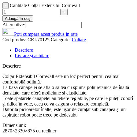
Cantitate Colțar Extensibil Cornwall
Adaugă în coș
Alternative:
Poți cumpara acest produs în rate
Cod produs:
CRI-70125
Categorie:
Coltare
Descriere
Livrare și achitare
Descriere
Colțar Extensibil Cornwall este un loc perfect pentru cea mai
confortabilă odihnă.
La baza canapelei se află o saltea cu spumă poliuretanică de înaltă
densitate, care oferă moliciune și elasticitate.
Toate spătarele canapelei au tetiere reglabile, pe care le puteți coborî
și ridica în voie, ceea ce va asigura o relaxare completă.
Datorită picioarelor înalte, este ușor de curățat sub canapea și un
aspirator robot poate trece pe dedesubt.
Dimensiuni:
2870×2330×875 cu recliner