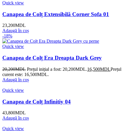
Quick view
Canapea de Colț Extensibilă Corner Sofa 01
23,200
MDL
Adaugă în coș
-18%
Quick view
Canapea de Colț Era Dreapta Dark Grey
20,200
MDL
Prețul inițial a fost: 20,200MDL.
16,500
MDL
Prețul
curent este: 16,500MDL.
Adaugă în coș
Quick view
Canapea de Colț Infinitiy 04
43,800
MDL
Adaugă în coș
Quick view