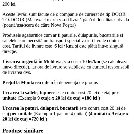
200 lei.
Aceste livrări sunt făcute de o companie de curierat de tip DOOR-
TO-DOOR.(Mai exact marfa v-a fi livrată până în localitatea dvs la
(poartă/ușa/scara de către Nova Poşta))
Produsele agabaritice cum ar fi paturile, dulapurile, bucatariile și
saltelele care necesită un transport special v-or fi livrate contra
cost. Tariful de livrare este
6 lei / km
. și este plătit într-o singură
direcție.
Livrarea urgentă
în Moldova
, v-a costa
10 lei/km
(se calculeaza
intr-o directie), iar ora de livrare se stabileste cu curierul responsabil
de livrarea dvs.
Prețul la Montarea
diferă în depenență de produs
Urcarea la saltele, toppere
este contra cost 20 lei de etaj
per
unitate
(Exemplu
9 etaje x 20 lei de etaj =180 lei
)
Urcarea la paturi, dulapuri, bucatarii
este contra cost 20 lei de
etaj
per unitate
(Exemplu 1 pat are 4 unitati)
(4 unitati x 9 etaje x
20 lei de etaj =720 lei
)
Produse similare