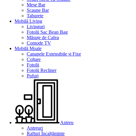
Mese Bar
Scaune Bar
Taburete
Mobilă Living
Livinguri
Fotolii Sac Bean Bag
Măsuțe de Cafea
Comode TV
Mobilă Moale
Canapele Extensibile și Fixe
Colțare
Fotolii
Fotolii Recliner
Pufuri
Antreu
Antreuri
Rafturi Încalțăminte