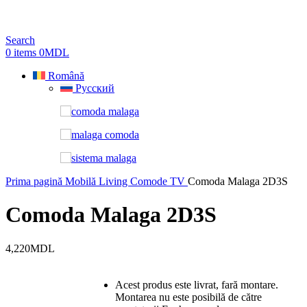
Search
0
items
0
MDL
Română
Русский
Prima pagină
Mobilă Living
Comode TV
Comoda Malaga 2D3S
Comoda Malaga 2D3S
4,220
MDL
Acest produs este livrat, fară montare.
Montarea nu este posibilă de către