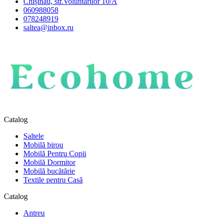
Chișinău, str.Voluntarilor 10/A
060988058
078248919
saltea@inbox.ru
Catalog
Saltele
Mobilă birou
Mobilă Pentru Copii
Mobilă Dormitor
Mobilă bucătărie
Textile pentru Casă
Catalog
Antreu