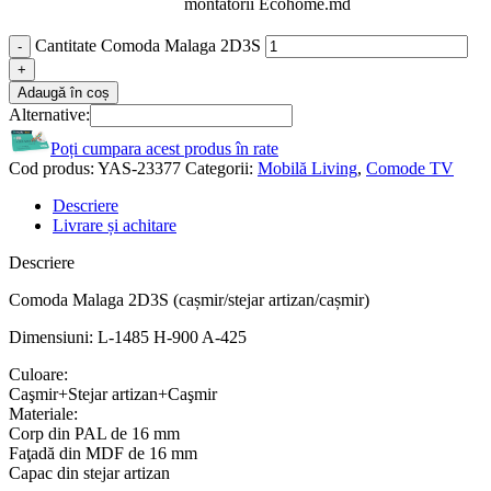
montatorii Ecohome.md
Cantitate Comoda Malaga 2D3S
Adaugă în coș
Alternative:
Poți cumpara acest produs în rate
Cod produs:
YAS-23377
Categorii:
Mobilă Living
,
Comode TV
Descriere
Livrare și achitare
Descriere
Comoda Malaga 2D3S (cașmir/stejar artizan/cașmir)
Dimensiuni: L-1485 H-900 A-425
Culoare:
Caşmir+Stejar artizan+Caşmir
Materiale:
Corp din PAL de 16 mm
Faţadă din MDF de 16 mm
Capac din stejar artizan