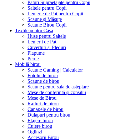
Paturi Supraetajate pentru Copii
Saltele pentru Copii
Lenjerie de Pat pentru Copii
Scaune și Măsuțe
Scaune Birou Copii
Textile pentru Casă
Huse pentru Saltele
Lenjerii de Pat
Cuverturi și Pleduri
Plapume
Perne
Mobilă birou
Scaune Gaming | Calculator
Fotolii de birou
Scaune de birou
Scaune pentru sala de asteptare
Mese de conferintă și consiliu
Mese de Birou
Rafturi de birou
Canapele de birou
Dulapuri pentru birou
Etajere birou
Cuiere birou
Oglinzi
Accesorii Birou