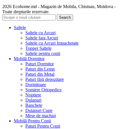
2026 Ecohome.md - Magazin de Mobila, Chisinau, Moldova -
Toate drepturile rezervate.
Search
Saltele
Saltele cu Arcuri
Saltele fara Arcuri
Saltele cu Arcuri Impachetate
Topper Saltele
Saltele pentru copii
Mobilă Dormitor
Paturi Dormitor
Paturi din Lemn
Paturi din Metal
Paturi fără depozitare
Dormitoare
Somiere Ortopedice
Noptiere
Dulapuri
Banchete
Dulapuri Cupe
Mese de machiaj
Mobilă Pentru Copii
Paturi Pentru Copii