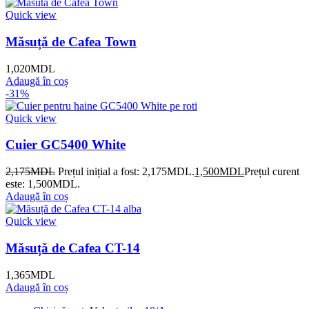
Quick view
Măsuță de Cafea Town
1,020
MDL
Adaugă în coș
-31%
Quick view
Cuier GC5400 White
2,175
MDL
Prețul inițial a fost: 2,175MDL.
1,500
MDL
Prețul curent
este: 1,500MDL.
Adaugă în coș
Quick view
Măsuță de Cafea CT-14
1,365
MDL
Adaugă în coș