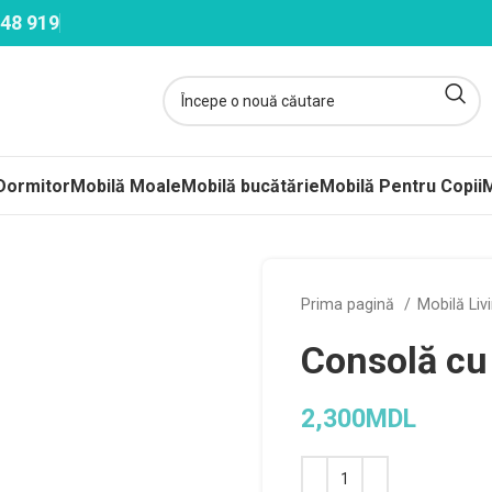
48 919
Dormitor
Mobilă Moale
Mobilă bucătărie
Mobilă Pentru Copii
M
ltele
Prima pagină
Mobilă Liv
ere-Saltele Subțiri
Consolă cu
rcuri
 arcuri
2,300
MDL
uri Împachetate
Alternative:
ele Copii