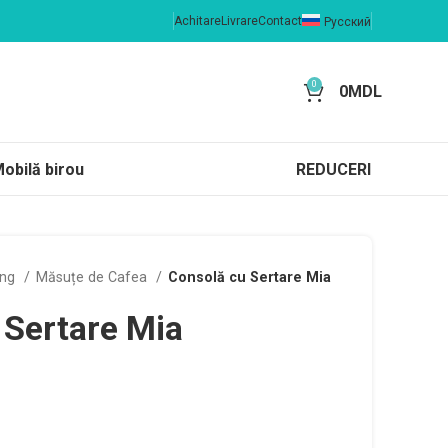
Achitare
Livrare
Contact
Русский
0
0
MDL
obilă birou
REDUCERI
ing
Măsuțe de Cafea
Consolă cu Sertare Mia
 Sertare Mia