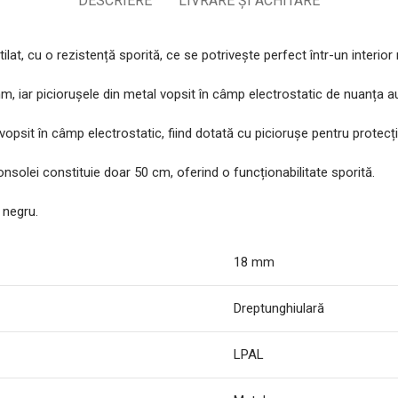
DESCRIERE
LIVRARE ȘI ACHITARE
tilat, cu o rezistență sporită, ce se potrivește perfect într-un inter
, iar piciorușele din metal vopsit în câmp electrostatic de nuanța au
opsit în câmp electrostatic, fiind dotată cu piciorușe pentru protecți
olei constituie doar 50 cm, oferind o funcționabilitate sporită.
 negru.
18 mm
Dreptunghiulară
LPAL