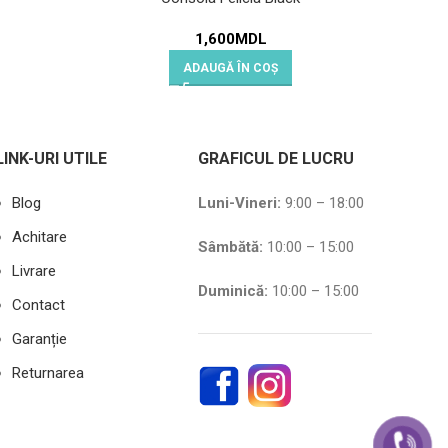
Cuie
1,600
MDL
ADAUGĂ ÎN COȘ
LINK-URI UTILE
GRAFICUL DE LUCRU
Blog
Luni-Vineri:
9:00 – 18:00
Achitare
Sâmbătă
:
10:00 – 15:00
Livrare
Duminică:
10:00 – 15:00
Contact
Garanție
Returnarea