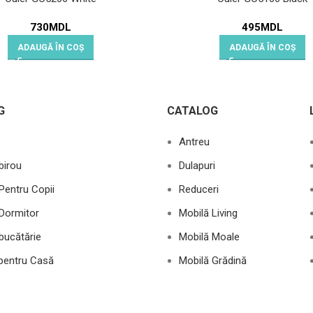
730
MDL
495
MDL
ADAUGĂ ÎN COȘ
ADAUGĂ ÎN COȘ
G
CATALOG
Antreu
birou
Dulapuri
Pentru Copii
Reduceri
Dormitor
Mobilă Living
bucătărie
Mobilă Moale
 pentru Casă
Mobilă Grădină