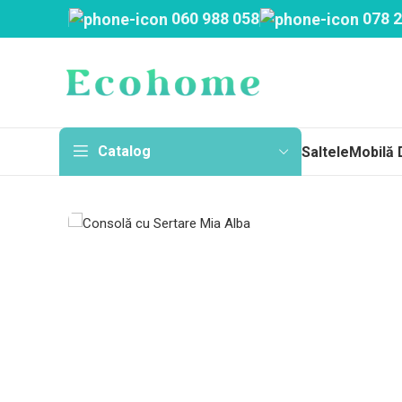
060 988 058
078 2
Catalog
Saltele
Mobilă 
Sa
Topp
Cu a
Fără
Arc
Salt