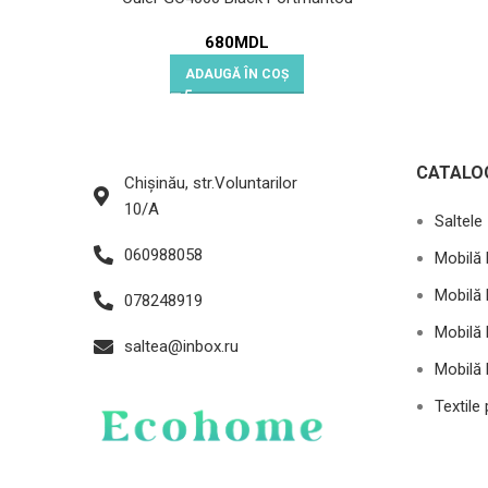
680
MDL
ADAUGĂ ÎN COȘ
CATALO
Chișinău, str.Voluntarilor
10/A
Saltele
060988058
Mobilă 
Mobilă 
078248919
Mobilă 
saltea@inbox.ru
Mobilă 
Textile