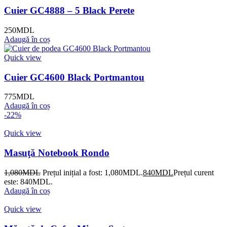
Cuier GC4888 – 5 Black Perete
250
MDL
Adaugă în coș
Quick view
Cuier GC4600 Black Portmantou
775
MDL
Adaugă în coș
-22%
Quick view
Masuţă Notebook Rondo
1,080
MDL
Prețul inițial a fost: 1,080MDL.
840
MDL
Prețul curent
este: 840MDL.
Adaugă în coș
Quick view