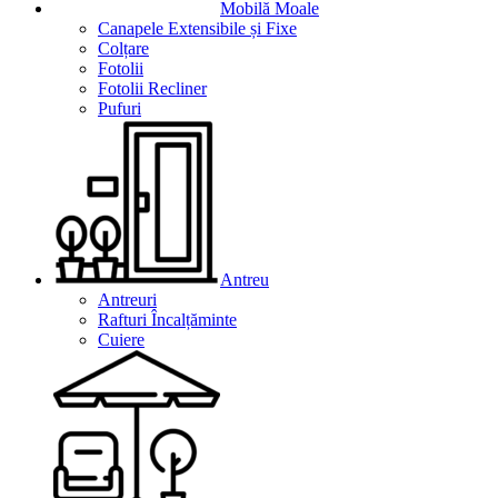
Mobilă Moale
Canapele Extensibile și Fixe
Colțare
Fotolii
Fotolii Recliner
Pufuri
Antreu
Antreuri
Rafturi Încalțăminte
Cuiere