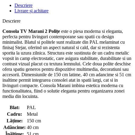
Descriere
Livrare și achitare
Descriere
Consola TV Marani 2 Polițe
este o piesa moderna si eleganta,
perfecta pentru livinguri contemporane sau spatii cu design
minimalist. Blatul si politele sunt realizate din PAL melaminat cu
finisaj Stejar, oferind un aspect natural si cald, dar si rezistenta
sporita la uzura zilnica. Structura este sustinuta de un cadru metalic
vopsit in camp electrostatic, care asigura stabilitate, durabilitate si un
contrast vizual placut cu textura lemnului. Cele doua polite deschise
ofera spatiu generos pentru dispozitive multimedia, decoratiuni sau
accesorii. Dimensiunile de 150 cm latime, 40 cm adancime si 51 cm
inaltime permit integrarea consolei atat in spatii largi, cat si in
livinguri compacte. Consola Marani imbina estetica moderna cu
functionalitatea, fiind o solutie eleganta pentru organizarea zonei
media din locuinta.
Blat:
PAL
Cadru:
Metal
Lățime:
150 cm
Adâncime:
40 cm
Înălțime:
51 cm