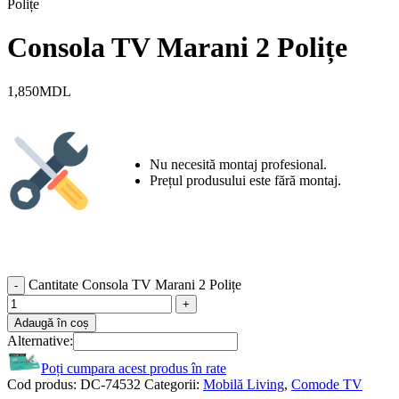
Polițe
Consola TV Marani 2 Polițe
1,850
MDL
Nu necesită montaj profesional.
Prețul produsului este fără montaj.
Cantitate Consola TV Marani 2 Polițe
Adaugă în coș
Alternative:
Poți cumpara acest produs în rate
Cod produs:
DC-74532
Categorii:
Mobilă Living
,
Comode TV