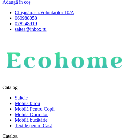
Adaugă în coș
Chișinău, str.Voluntarilor 10/A
060988058
078248919
saltea@inbox.ru
Catalog
Saltele
Mobilă birou
Mobilă Pentru Copii
Mobilă Dormitor
Mobilă bucătărie
Textile pentru Casă
Catalog