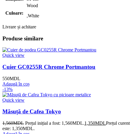
Wood
Culoare:
,White
Livrare și achitare
Produse similare
Quick view
Cuier GC0255R Chrome Portmantou
550
MDL
Adaugă în coș
-13%
Quick view
Măsuță de Cafea Tokyo
1,560
MDL
Prețul inițial a fost: 1,560MDL.
1,350
MDL
Prețul curent
este: 1,350MDL.
Adaugă în coș