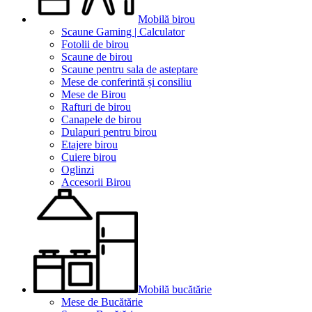
Mobilă birou
Scaune Gaming | Calculator
Fotolii de birou
Scaune de birou
Scaune pentru sala de asteptare
Mese de conferintă și consiliu
Mese de Birou
Rafturi de birou
Canapele de birou
Dulapuri pentru birou
Etajere birou
Cuiere birou
Oglinzi
Accesorii Birou
Mobilă bucătărie
Mese de Bucătărie