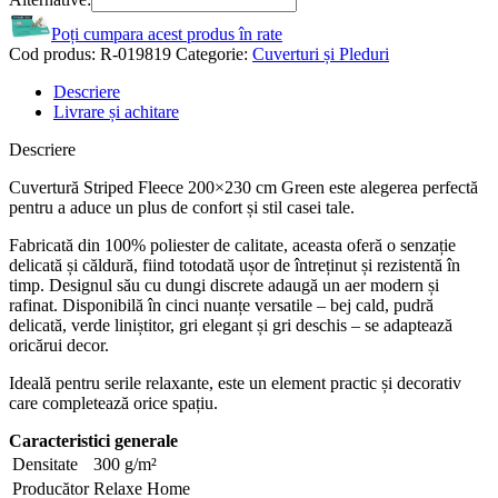
Poți cumpara acest produs în rate
Cod produs:
R-019819
Categorie:
Cuverturi și Pleduri
Descriere
Livrare și achitare
Descriere
Cuvertură Striped Fleece 200×230 cm Green este alegerea perfectă
pentru a aduce un plus de confort și stil casei tale.
Fabricată din 100% poliester de calitate, aceasta oferă o senzație
delicată și căldură, fiind totodată ușor de întreținut și rezistentă în
timp. Designul său cu dungi discrete adaugă un aer modern și
rafinat. Disponibilă în cinci nuanțe versatile – bej cald, pudră
delicată, verde liniștitor, gri elegant și gri deschis – se adaptează
oricărui decor.
Ideală pentru serile relaxante, este un element practic și decorativ
care completează orice spațiu.
Caracteristici generale
Densitate
300 g/m²
Producător
Relaxe Home