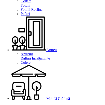
Colțare
Fotolii
Fotolii Recliner
Pufuri
Antreu
Antreuri
Rafturi Încalțăminte
Cuiere
Mobilă Grădină