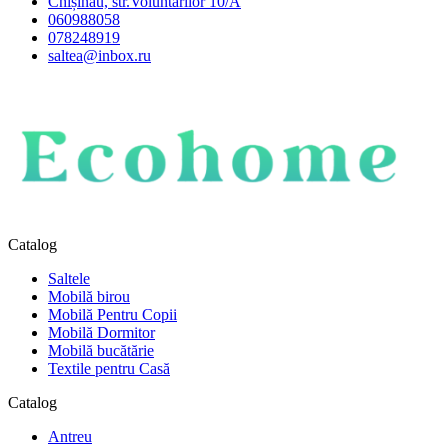
Chișinău, str.Voluntarilor 10/A
060988058
078248919
saltea@inbox.ru
Catalog
Saltele
Mobilă birou
Mobilă Pentru Copii
Mobilă Dormitor
Mobilă bucătărie
Textile pentru Casă
Catalog
Antreu