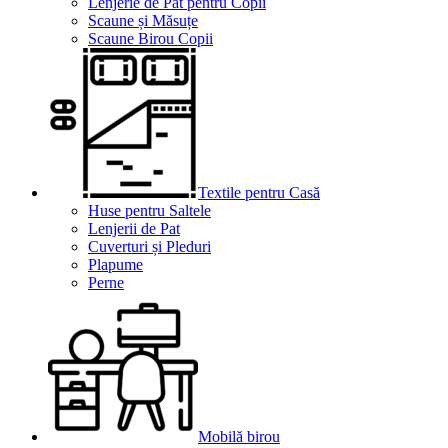
Lenjerie de Pat pentru Copii
Scaune și Măsuțe
Scaune Birou Copii
Textile pentru Casă
Huse pentru Saltele
Lenjerii de Pat
Cuverturi și Pleduri
Plapume
Perne
Mobilă birou