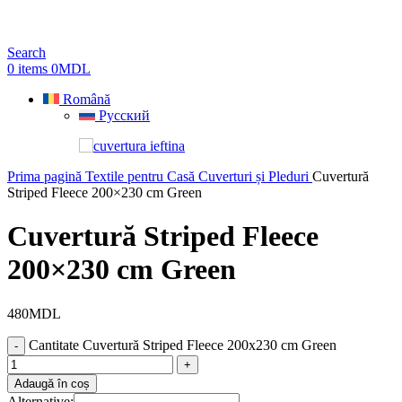
Search
0
items
0
MDL
Română
Русский
Prima pagină
Textile pentru Casă
Cuverturi și Pleduri
Cuvertură
Striped Fleece 200×230 cm Green
Cuvertură Striped Fleece
200×230 cm Green
480
MDL
Cantitate Cuvertură Striped Fleece 200x230 cm Green
Adaugă în coș
Alternative: