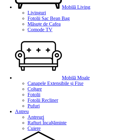
Mobilă Living
Livinguri
Fotolii Sac Bean Bag
Măsuțe de Cafea
Comode TV
Mobilă Moale
Canapele Extensibile și Fixe
Colțare
Fotolii
Fotolii Recliner
Pufuri
Antreu
Antreuri
Rafturi Încalțăminte
Cuiere