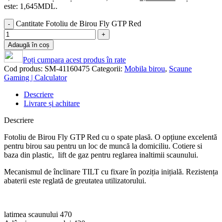
este: 1,645MDL.
Cantitate Fotoliu de Birou Fly GTP Red
Adaugă în coș
Poți cumpara acest produs în rate
Cod produs:
SM-41160475
Categorii:
Mobila birou
,
Scaune
Gaming | Calculator
Descriere
Livrare și achitare
Descriere
Fotoliu de Birou Fly GTP Red cu o spate plasă. O opțiune excelentă
pentru birou sau pentru un loc de muncă la domiciliu. Cotiere si
baza din plastic, lift de gaz pentru reglarea inaltimii scaunului.
Mecanismul de înclinare TILT cu fixare în poziția inițială. Rezistența
abaterii este reglată de greutatea utilizatorului.
latimea scaunului 470