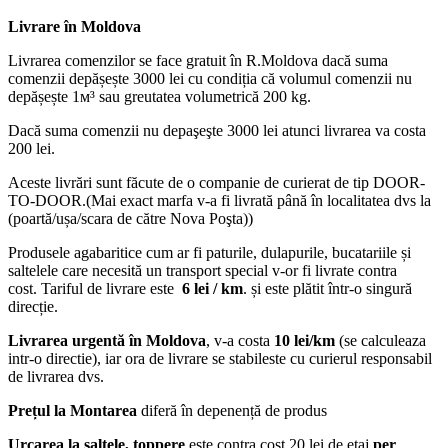
Livrare în Moldova
Livrarea comenzilor se face gratuit în R.Moldova dacă suma
comenzii depășește 3000 lei cu condiția că volumul comenzii nu
depășește 1м³ sau greutatea volumetrică 200 kg.
Dacă suma comenzii nu depaşeşte 3000 lei atunci livrarea va costa
200 lei.
Aceste livrări sunt făcute de o companie de curierat de tip DOOR-
TO-DOOR.(Mai exact marfa v-a fi livrată până în localitatea dvs la
(poartă/ușa/scara de către Nova Poşta))
Produsele agabaritice cum ar fi paturile, dulapurile, bucatariile și
saltelele care necesită un transport special v-or fi livrate contra
cost. Tariful de livrare este
6 lei / km
. și este plătit într-o singură
direcție.
Livrarea urgentă
în Moldova
, v-a costa
10 lei/km
(se calculeaza
intr-o directie), iar ora de livrare se stabileste cu curierul responsabil
de livrarea dvs.
Prețul la Montarea
diferă în depenență de produs
Urcarea la saltele, toppere
este contra cost 20 lei de etaj
per