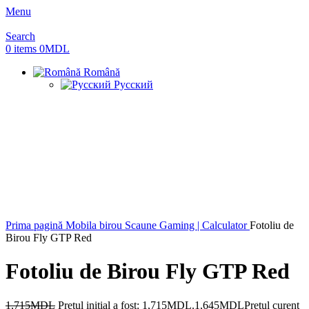
Menu
Search
0
items
0
MDL
Română
Русский
-4%
Prima pagină
Mobila birou
Scaune Gaming | Calculator
Fotoliu de
Birou Fly GTP Red
Fotoliu de Birou Fly GTP Red
1,715
MDL
Prețul inițial a fost: 1,715MDL.
1,645
MDL
Prețul curent