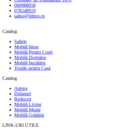
060988058
078248919
saltea@inbox.ru
Catalog
Saltele
Mobilă birou
Mobilă Pentru Copii
Mobilă Dormitor
Mobilă bucătărie
Textile pentru Casă
Catalog
Antreu
Dulapuri
Reduceri
Mobilă Living
Mobilă Moale
Mobilă Grădină
LINK-URI UTILE