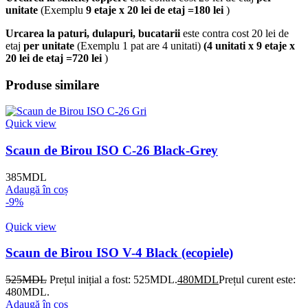
unitate
(Exemplu
9 etaje x 20 lei de etaj =180 lei
)
Urcarea la paturi, dulapuri, bucatarii
este contra cost 20 lei de
etaj
per unitate
(Exemplu 1 pat are 4 unitati)
(4 unitati x 9 etaje x
20 lei de etaj =720 lei
)
Produse similare
Quick view
Scaun de Birou ISO C-26 Black-Grey
385
MDL
Adaugă în coș
-9%
Quick view
Scaun de Birou ISO V-4 Black (ecopiele)
525
MDL
Prețul inițial a fost: 525MDL.
480
MDL
Prețul curent este:
480MDL.
Adaugă în coș